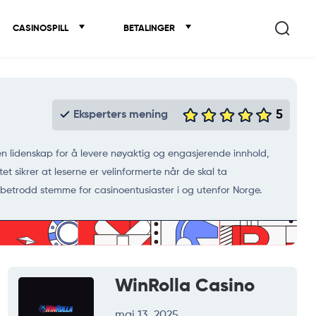
CASINOSPILL
BETALINGER
5
Eksperters mening
en lidenskap for å levere nøyaktig og engasjerende innhold,
sikrer at leserne er velinformerte når de skal ta
n betrodd stemme for casinoentusiaster i og utenfor Norge.
WinRolla Casino
mai 13, 2025