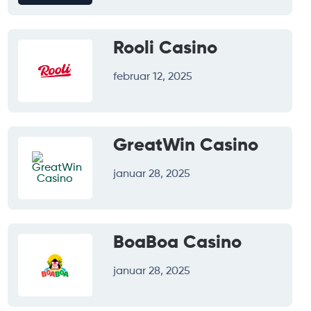
Rooli Casino
februar 12, 2025
GreatWin Casino
januar 28, 2025
BoaBoa Casino
januar 28, 2025