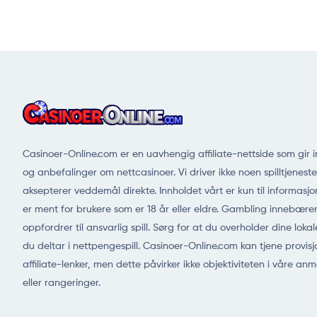
Casinoer-Online.com er en uavhengig affiliate-nettside som gir 
og anbefalinger om nettcasinoer. Vi driver ikke noen spilltjenester
aksepterer veddemål direkte. Innholdet vårt er kun til informasj
er ment for brukere som er 18 år eller eldre. Gambling innebærer r
oppfordrer til ansvarlig spill. Sørg for at du overholder dine lokal
du deltar i nettpengespill. Casinoer-Online.com kan tjene provisj
affiliate-lenker, men dette påvirker ikke objektiviteten i våre anm
eller rangeringer.