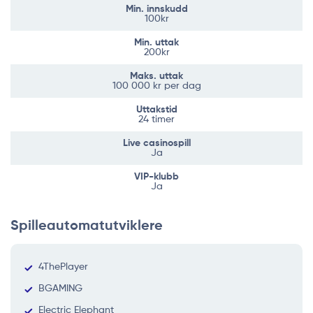
Min. innskudd
100kr
Min. uttak
200kr
Maks. uttak
100 000 kr per dag
Uttakstid
24 timer
Live casinospill
Ja
VIP-klubb
Ja
Spilleautomatutviklere
4ThePlayer
BGAMING
Electric Elephant