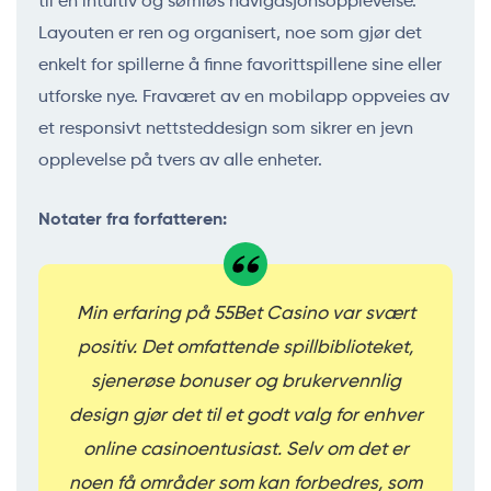
til en intuitiv og sømløs navigasjonsopplevelse.
Layouten er ren og organisert, noe som gjør det
enkelt for spillerne å finne favorittspillene sine eller
utforske nye. Fraværet av en mobilapp oppveies av
et responsivt nettsteddesign som sikrer en jevn
opplevelse på tvers av alle enheter.
Notater fra forfatteren:
Min erfaring på 55Bet Casino var svært
positiv. Det omfattende spillbiblioteket,
sjenerøse bonuser og brukervennlig
design gjør det til et godt valg for enhver
online casinoentusiast. Selv om det er
noen få områder som kan forbedres, som