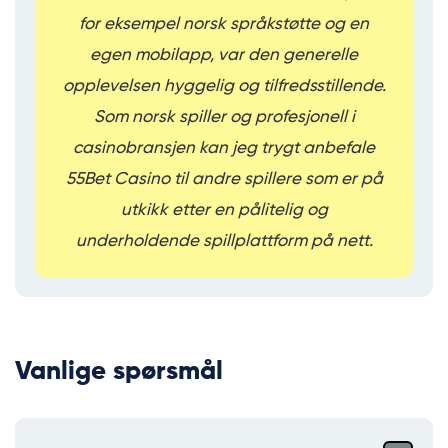
for eksempel norsk språkstøtte og en
egen mobilapp, var den generelle
opplevelsen hyggelig og tilfredsstillende.
Som norsk spiller og profesjonell i
casinobransjen kan jeg trygt anbefale
55Bet Casino til andre spillere som er på
utkikk etter en pålitelig og
underholdende spillplattform på nett.
Vanlige spørsmål