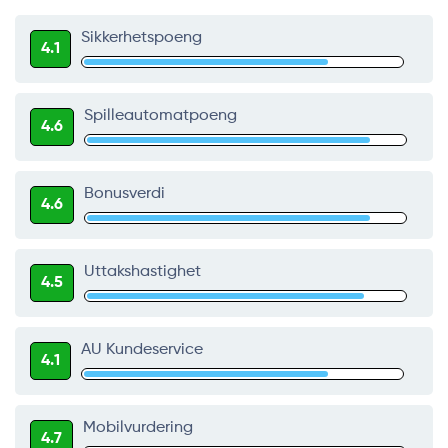
Sikkerhetspoeng
4.1
Spilleautomatpoeng
4.6
Bonusverdi
4.6
Uttakshastighet
4.5
AU Kundeservice
4.1
Mobilvurdering
4.7