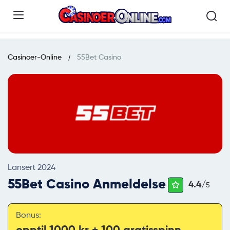
Casinoer-Online
55Bet Casino
Lansert 2024
55Bet Casino Anmeldelse
4.4/
5
Bonus: