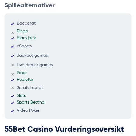
Spillealternativer
Baccarat
Bingo
Blackjack
eSports
Jackpot games
Live dealer games
Poker
Roulette
Scratchcards
Slots
Sports Betting
Video Poker
55Bet Casino Vurderingsoversikt