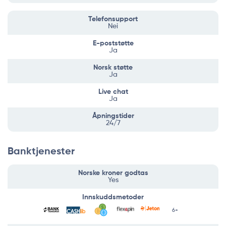
Telefonsupport
Nei
E-poststøtte
Ja
Norsk støtte
Ja
Live chat
Ja
Åpningstider
24/7
Banktjenester
Norske kroner godtas
Yes
Innskuddsmetoder
6+