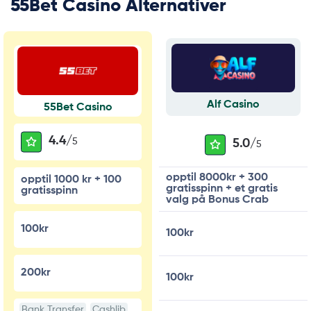
55Bet Casino Alternativer
Alf Casino
55Bet Casino
4.4/
5
5.0/
5
opptil 8000kr + 300
opptil 1000 kr + 100
gratisspinn + et gratis
gratisspinn
valg på Bonus Crab
100kr
100kr
200kr
100kr
Bank Transfer
Cashlib