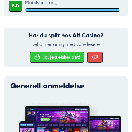
Mobilvurdering
5.0
Har du spilt hos Alf Casino?
Del din erfaring med våre lesere!
Ja, jeg elsker det!
Generell anmeldelse