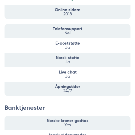
Online siden:
2018
Telefonsupport
Nei
E-poststøtte
Ja
Norsk støtte
Ja
Live chat
Ja
Åpningstider
24/7
Banktjenester
Norske kroner godtas
Yes