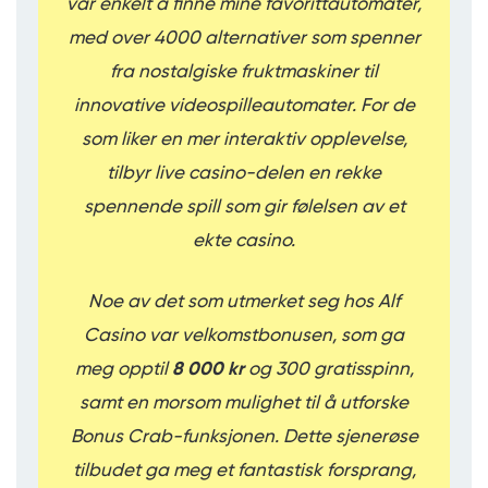
var enkelt å finne mine favorittautomater,
med over 4000 alternativer som spenner
fra nostalgiske fruktmaskiner til
innovative videospilleautomater. For de
som liker en mer interaktiv opplevelse,
tilbyr live casino-delen en rekke
spennende spill som gir følelsen av et
ekte casino.
Noe av det som utmerket seg hos Alf
Casino var velkomstbonusen, som ga
meg opptil
8 000 kr
og 300 gratisspinn,
samt en morsom mulighet til å utforske
Bonus Crab-funksjonen. Dette sjenerøse
tilbudet ga meg et fantastisk forsprang,