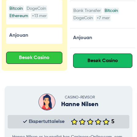
Bitcoin
DogeCoin
Bank Transfer
Bitcoin
Ethereum
+13 mer
DogeCoin
+7 mer
Anjouan
Anjouan
Besøk Casino
Besøk Casino
CASINO-REVISOR
Hanne Nilsen
5
Ekspertuttalelse
Hanne Nilsen er journalist hos Casinoer-Online.com, som