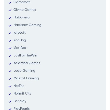
Gamomat
Givme Games
Habanero
Hacksaw Gaming
Igrosoft
IronDog
iSoftBet
JustForTheWin
Kalamba Games
Leap Gaming
Mascot Gaming
NetEnt
Nolimit City
Pariplay
PlayPearls