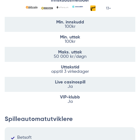
Innskuddsmetoder
13+
Min. innskudd
100kr
Min. uttak
100kr
Maks. uttak
50 000 kr/døgn
Uttakstid
opptil 3 virkedager
Live casinospill
Ja
VIP-klubb
Ja
Spilleautomatutviklere
Betsoft