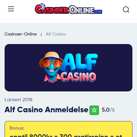
Casinoer-Online
Alf Casino
Lansert 2018
Alf Casino Anmeldelse
5.0/
5
Bonus: