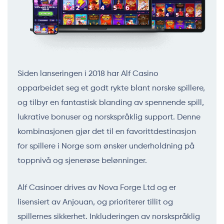
Siden lanseringen i 2018 har Alf Casino
opparbeidet seg et godt rykte blant norske spillere,
og tilbyr en fantastisk blanding av spennende spill,
lukrative bonuser og norskspråklig support. Denne
kombinasjonen gjør det til en favorittdestinasjon
for spillere i Norge som ønsker underholdning på
toppnivå og sjenerøse belønninger.
Alf Casinoer drives av Nova Forge Ltd og er
lisensiert av Anjouan, og prioriterer tillit og
spillernes sikkerhet. Inkluderingen av norskspråklig