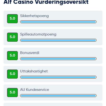
Alf Casino Vurderingsoversikt
Sikkerhetspoeng
5.0
Spilleautomatpoeng
5.0
Bonusverdi
5.0
Uttakshastighet
5.0
AU Kundeservice
5.0