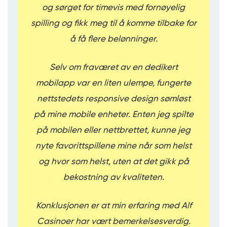
og sørget for timevis med fornøyelig
spilling og fikk meg til å komme tilbake for
å få flere belønninger.
Selv om fraværet av en dedikert
mobilapp var en liten ulempe, fungerte
nettstedets responsive design sømløst
på mine mobile enheter. Enten jeg spilte
på mobilen eller nettbrettet, kunne jeg
nyte favorittspillene mine når som helst
og hvor som helst, uten at det gikk på
bekostning av kvaliteten.
Konklusjonen er at min erfaring med Alf
Casinoer har vært bemerkelsesverdig.