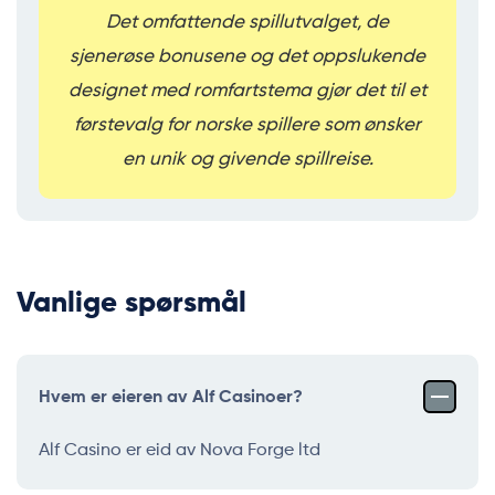
Det omfattende spillutvalget, de
sjenerøse bonusene og det oppslukende
designet med romfartstema gjør det til et
førstevalg for norske spillere som ønsker
en unik og givende spillreise.
Vanlige spørsmål
Hvem er eieren av Alf Casinoer?
Alf Casino er eid av Nova Forge ltd