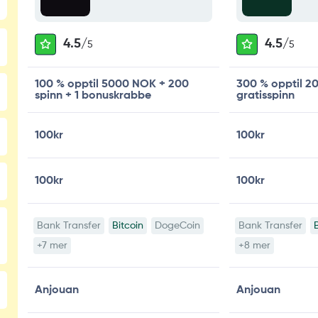
4.5/
4.5/
5
5
100 % opptil 5000 NOK + 200
300 % opptil 2
spinn + 1 bonuskrabbe
gratisspinn
100kr
100kr
100kr
100kr
Bank Transfer
Bitcoin
DogeCoin
Bank Transfer
+7 mer
+8 mer
Anjouan
Anjouan