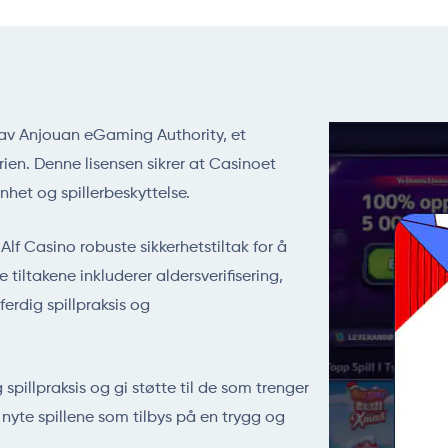
t av Anjouan eGaming Authority, et
ien. Denne lisensen sikrer at Casinoet
nhet og spillerbeskyttelse.
lf Casino robuste sikkerhetstiltak for å
se tiltakene inkluderer aldersverifisering,
tferdig spillpraksis og
spillpraksis og gi støtte til de som trenger
n nyte spillene som tilbys på en trygg og