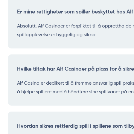
Er mine rettigheter som spiller beskyttet hos Al
Absolutt. Alf Casinoer er forpliktet til å opprettholde 
spillopplevelse er hyggelig og sikker.
Hvilke tiltak har Alf Casinoer på plass for å sikre
Alf Casino er dedikert til å fremme ansvarlig spillprak
å hjelpe spillere med å håndtere sine spillvaner på en
Hvordan sikres rettferdig spill i spillene som til