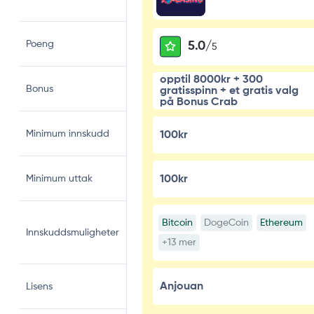
Poeng
5.0/
5
opptil 8000kr + 300
Bonus
gratisspinn + et gratis valg
på Bonus Crab
Minimum innskudd
100kr
Minimum uttak
100kr
Bitcoin
DogeCoin
Ethereum
Innskuddsmuligheter
+13 mer
Anjouan
Lisens