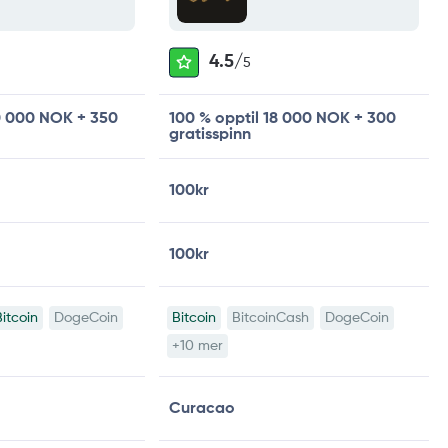
4.5/
5
0 000 NOK + 350
100 % opptil 18 000 NOK + 300
gratisspinn
100kr
100kr
Bitcoin
DogeCoin
Bitcoin
BitcoinCash
DogeCoin
+10 mer
Curacao