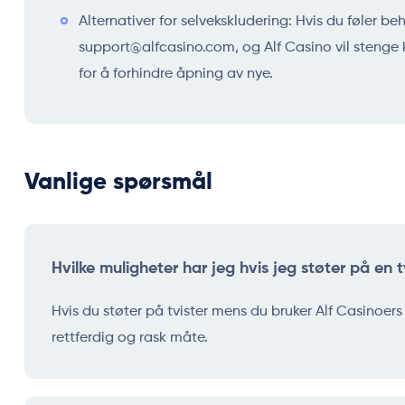
Alternativer for selvekskludering: Hvis du føler 
support@alfcasino.com
, og Alf Casino vil stenge
for å forhindre åpning av nye.
Vanlige spørsmål
Hvilke muligheter har jeg hvis jeg støter på en 
Hvis du støter på tvister mens du bruker Alf Casinoers
rettferdig og rask måte.