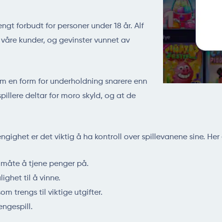
engt forbudt for personer under 18 år. Alf
le våre kunder, og gevinster vunnet av
om en form for underholdning snarere enn
 spillere deltar for moro skyld, og at de
gighet er det viktig å ha kontroll over spillevanene sine. Her 
n måte å tjene penger på.
ighet til å vinne.
m trengs til viktige utgifter.
ngespill.