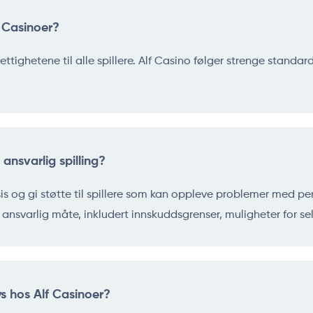
f Casinoer?
rettighetene til alle spillere. Alf Casino følger strenge standar
 ansvarlig spilling?
sis og gi støtte til spillere som kan oppleve problemer med peng
 ansvarlig måte, inkludert innskuddsgrenser, muligheter for sel
bys hos Alf Casinoer?