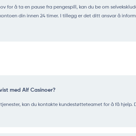
behov for å ta en pause fra pengespill, kan du be om selvekskl
 kontoen din innen 24 timer. I tillegg er det ditt ansvar å in
tvist med Alf Casinoer?
 tjenester, kan du kontakte kundestøtteteamet for å få hjelp. 