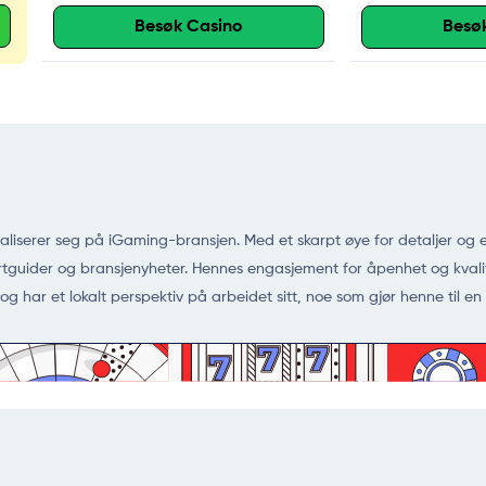
Besøk Casino
Besø
ialiserer seg på iGaming-bransjen. Med et skarpt øye for detaljer og 
uider og bransjenyheter. Hennes engasjement for åpenhet og kvalitet 
g har et lokalt perspektiv på arbeidet sitt, noe som gjør henne til e