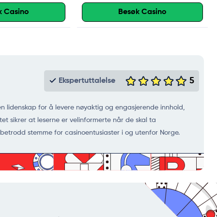
k Casino
Besøk Casino
5
Ekspertuttalelse
en lidenskap for å levere nøyaktig og engasjerende innhold,
sikrer at leserne er velinformerte når de skal ta
n betrodd stemme for casinoentusiaster i og utenfor Norge.