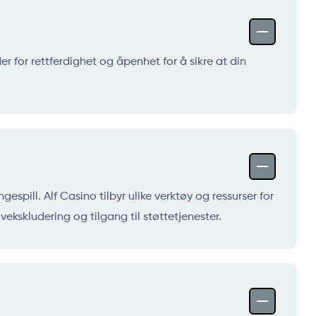
der for rettferdighet og åpenhet for å sikre at din
espill. Alf Casino tilbyr ulike verktøy og ressurser for
vekskludering og tilgang til støttetjenester.