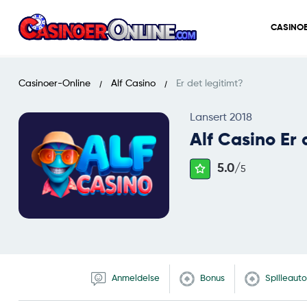
CASINOE
Casinoer-Online
Alf Casino
Er det legitimt?
Lansert 2018
Alf Casino Er 
5.0/
5
Anmeldelse
Bonus
Spilleaut