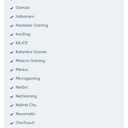
Gamzix
Habanero
Hacksaw Gaming
IronDog
KAJOT
Kalamba Games
Mascot Gaming
Merkur
Microgaming
NetEnt
NetGaming
Nolimit City
Novomatic
OneTouch