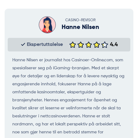
CASINO-REVISOR
Hanne Nilsen
4.4
Ekspertuttalelse
Hanne Nilsen er journalist hos Casinoer-Online.com, som
spesialiserer seg på iGaming-bransjen. Med et skarpt
øye for detaljer og en lidenskap for å levere nøyaktig og
engasjerende innhold, fokuserer Hanne på å lage
omfattende kasinoomtaler, ekspertguider og
bransjenyheter. Hennes engasjement for åpenhet og
kvalitet sikrer at leserne er velinformerte når de skal ta
beslutninger i nettcasinoverdenen. Hanne er stolt
nordmann, og har et lokalt perspektiv på arbeidet sitt,
noe som gjør henne til en betrodd stemme for