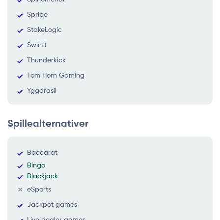
Spribe
StakeLogic
Swintt
Thunderkick
Tom Horn Gaming
Yggdrasil
Spillealternativer
Baccarat
Bingo
Blackjack
eSports
Jackpot games