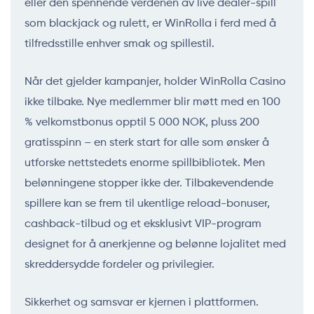
eller den spennende verdenen av live dealer-spill
som blackjack og rulett, er WinRolla i ferd med å
tilfredsstille enhver smak og spillestil.
Når det gjelder kampanjer, holder WinRolla Casino
ikke tilbake. Nye medlemmer blir møtt med en 100
% velkomstbonus opptil 5 000 NOK, pluss 200
gratisspinn – en sterk start for alle som ønsker å
utforske nettstedets enorme spillbibliotek. Men
belønningene stopper ikke der. Tilbakevendende
spillere kan se frem til ukentlige reload-bonuser,
cashback-tilbud og et eksklusivt VIP-program
designet for å anerkjenne og belønne lojalitet med
skreddersydde fordeler og privilegier.
Sikkerhet og samsvar er kjernen i plattformen.