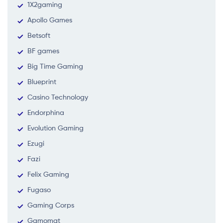
1X2gaming
Apollo Games
Betsoft
BF games
Big Time Gaming
Blueprint
Casino Technology
Endorphina
Evolution Gaming
Ezugi
Fazi
Felix Gaming
Fugaso
Gaming Corps
Gamomat