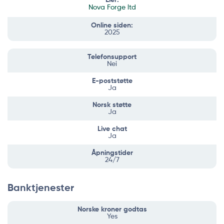
Eier:
Nova Forge ltd
Online siden:
2025
Telefonsupport
Nei
E-poststøtte
Ja
Norsk støtte
Ja
Live chat
Ja
Åpningstider
24/7
Banktjenester
Norske kroner godtas
Yes