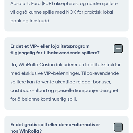
Absolutt. Euro (EUR) aksepteres, og norske spillere
vil også kunne spille med NOK for praktisk lokal
bank og innskudd.
Er det et VIP- eller lojalitetsprogram
tilgjengelig for tilbakevendende spillere?
Ja, WinRolla Casino inkluderer en lojalitetsstruktur
med eksklusive VIP-belønninger. Tilbakevendende
spillere kan forvente ukentlige reload-bonuser,
cashback-tilbud og spesielle kampanjer designet
for å belønne kontinuerlig spill.
Er det gratis spill eller demo-alternativer
hos WinRolla?