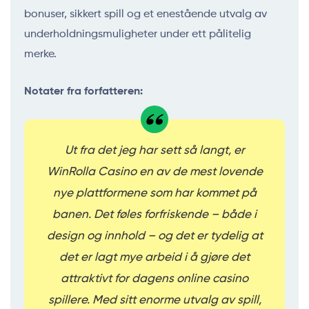
bonuser, sikkert spill og et enestående utvalg av
underholdningsmuligheter under ett pålitelig
merke.
Notater fra forfatteren:
Ut fra det jeg har sett så langt, er
WinRolla Casino en av de mest lovende
nye plattformene som har kommet på
banen. Det føles forfriskende – både i
design og innhold – og det er tydelig at
det er lagt mye arbeid i å gjøre det
attraktivt for dagens online casino
spillere. Med sitt enorme utvalg av spill,