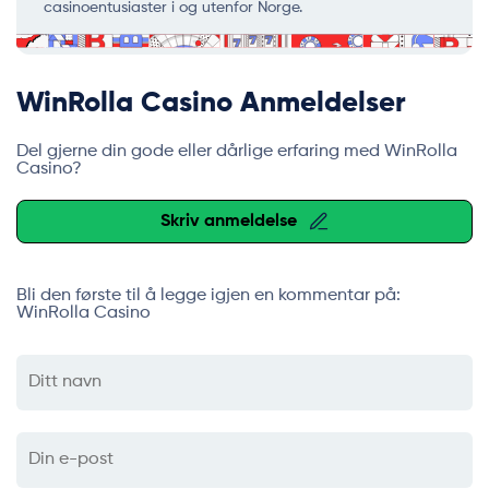
casinoentusiaster i og utenfor Norge.
WinRolla Casino Anmeldelser
Del gjerne din gode eller dårlige erfaring med WinRolla
Casino?
Skriv anmeldelse
Bli den første til å legge igjen en kommentar på:
WinRolla Casino