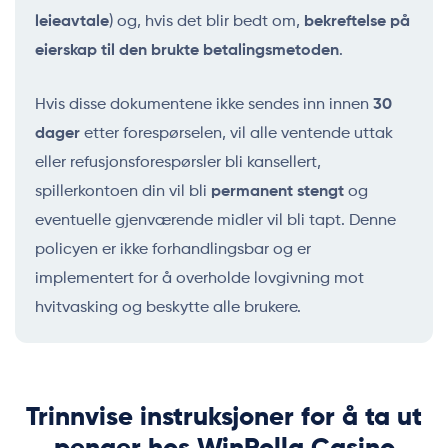
leieavtale
) og, hvis det blir bedt om,
bekreftelse på
eierskap til den brukte betalingsmetoden
.
Hvis disse dokumentene ikke sendes inn innen
30
dager
etter forespørselen, vil alle ventende uttak
eller refusjonsforespørsler bli kansellert,
spillerkontoen din vil bli
permanent stengt
og
eventuelle gjenværende midler vil bli tapt. Denne
policyen er ikke forhandlingsbar og er
implementert for å overholde lovgivning mot
hvitvasking og beskytte alle brukere.
Trinnvise instruksjoner for å ta ut