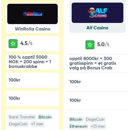
Alf Casino
WinRolla Casino
4.5/
5
5.0/
5
100 % opptil 5000
opptil 8000kr + 300
NOK + 200 spinn + 1
gratisspinn + et gratis
bonuskrabbe
valg på Bonus Crab
100kr
100kr
100kr
100kr
Bank Transfer
Bitcoin
Bitcoin
DogeCoin
DogeCoin
+7 mer
Ethereum
+13 mer