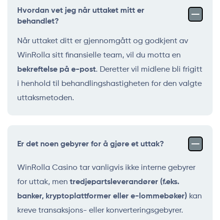
Hvordan vet jeg når uttaket mitt er
behandlet?
Når uttaket ditt er gjennomgått og godkjent av
WinRolla sitt finansielle team, vil du motta en
bekreftelse på e-post
. Deretter vil midlene bli frigitt
i henhold til behandlingshastigheten for den valgte
uttaksmetoden.
Er det noen gebyrer for å gjøre et uttak?
WinRolla Casino tar vanligvis ikke interne gebyrer
for uttak, men
tredjepartsleverandører (f.eks.
banker, kryptoplattformer eller e-lommebøker)
kan
kreve transaksjons- eller konverteringsgebyrer.