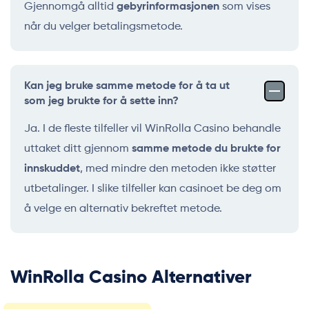
Gjennomgå alltid
gebyrinformasjonen
som vises
når du velger betalingsmetode.
Kan jeg bruke samme metode for å ta ut
som jeg brukte for å sette inn?
Ja. I de fleste tilfeller vil WinRolla Casino behandle
uttaket ditt gjennom
samme metode du brukte for
innskuddet
, med mindre den metoden ikke støtter
utbetalinger. I slike tilfeller kan casinoet be deg om
å velge en alternativ bekreftet metode.
WinRolla Casino Alternativer