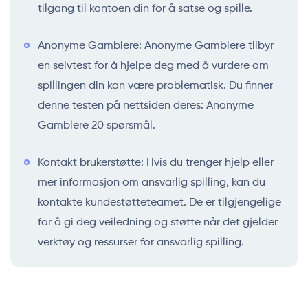
tilgang til kontoen din for å satse og spille.
Anonyme Gamblere: Anonyme Gamblere tilbyr
en selvtest for å hjelpe deg med å vurdere om
spillingen din kan være problematisk. Du finner
denne testen på nettsiden deres: Anonyme
Gamblere 20 spørsmål.
Kontakt brukerstøtte: Hvis du trenger hjelp eller
mer informasjon om ansvarlig spilling, kan du
kontakte kundestøtteteamet. De er tilgjengelige
for å gi deg veiledning og støtte når det gjelder
verktøy og ressurser for ansvarlig spilling.