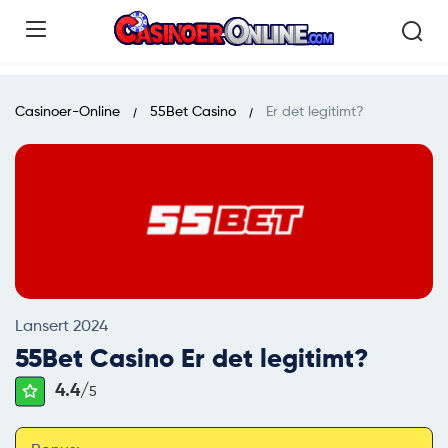
Casinoer-Online
55Bet Casino
Er det legitimt?
Lansert 2024
55Bet Casino Er det legitimt?
4.4/
5