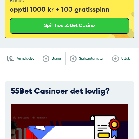
Bonus:
opptil 1000 kr + 100 gratisspinn
Spill hos 55Bet Casino
Anmeldelse
Bonus
Spilleautomater
Uttak
55Bet Casinoer det lovlig?