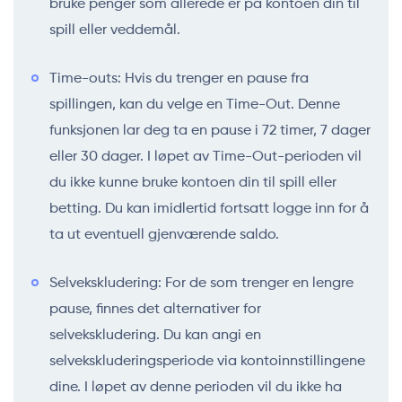
bruke penger som allerede er på kontoen din til
spill eller veddemål.
Time-outs: Hvis du trenger en pause fra
spillingen, kan du velge en Time-Out. Denne
funksjonen lar deg ta en pause i 72 timer, 7 dager
eller 30 dager. I løpet av Time-Out-perioden vil
du ikke kunne bruke kontoen din til spill eller
betting. Du kan imidlertid fortsatt logge inn for å
ta ut eventuell gjenværende saldo.
Selvekskludering: For de som trenger en lengre
pause, finnes det alternativer for
selvekskludering. Du kan angi en
selvekskluderingsperiode via kontoinnstillingene
dine. I løpet av denne perioden vil du ikke ha