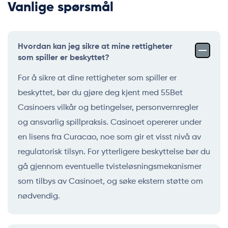
Vanlige spørsmål
Hvordan kan jeg sikre at mine rettigheter
som spiller er beskyttet?
For å sikre at dine rettigheter som spiller er
beskyttet, bør du gjøre deg kjent med 55Bet
Casinoers vilkår og betingelser, personvernregler
og ansvarlig spillpraksis. Casinoet opererer under
en lisens fra Curacao, noe som gir et visst nivå av
regulatorisk tilsyn. For ytterligere beskyttelse bør du
gå gjennom eventuelle tvisteløsningsmekanismer
som tilbys av Casinoet, og søke ekstern støtte om
nødvendig.