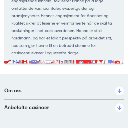
engasjerende innhold, fokuserer Hanne på å lage
omfattende kasinoomtaler, ekspertguider og
bransjenyheter. Hennes engasjement for åpenhet og
kvalitet sikrer at leserne er velinformerte når de skal ta
beslutninger i nettcasinoverdenen. Hanne er stolt
nordmann, og har et lokalt perspektiv på arbeidet sitt,
noe som gjør henne til en betrodd stemme for
casinoentusiaster i og utenfor Norge.
Om oss
Anbefalte casinoer