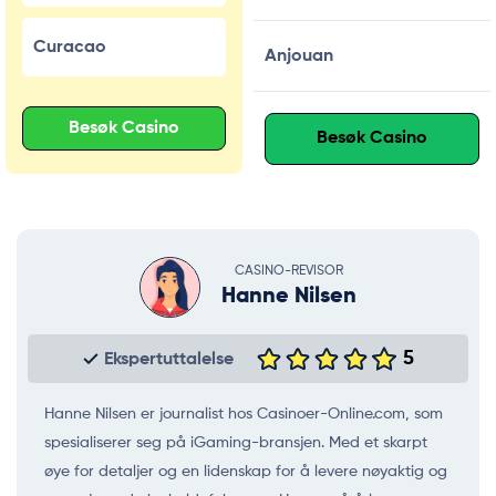
Curacao
Anjouan
Besøk Casino
Besøk Casino
CASINO-REVISOR
Hanne Nilsen
5
Ekspertuttalelse
Hanne Nilsen er journalist hos Casinoer-Online.com, som
spesialiserer seg på iGaming-bransjen. Med et skarpt
øye for detaljer og en lidenskap for å levere nøyaktig og