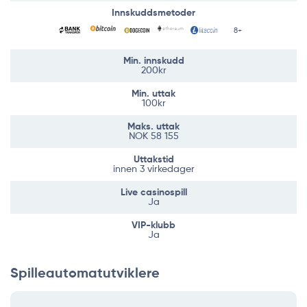
Innskuddsmetoder
8+
Min. innskudd
200kr
Min. uttak
100kr
Maks. uttak
NOK 58 155
Uttakstid
innen 3 virkedager
Live casinospill
Ja
VIP-klubb
Ja
Spilleautomatutviklere