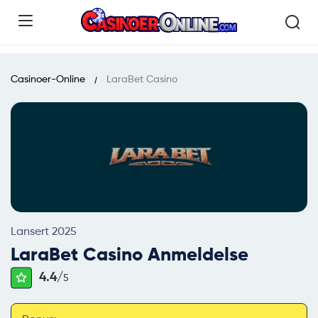
Casinoer-Online
LaraBet Casino
Lansert 2025
LaraBet Casino Anmeldelse
4.4/
5