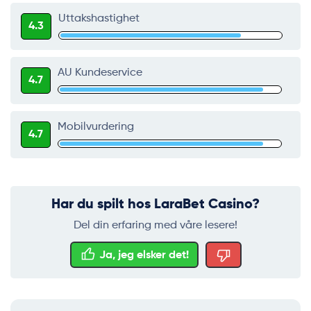
Uttakshastighet
4.3
AU Kundeservice
4.7
Mobilvurdering
4.7
Har du spilt hos LaraBet Casino?
Del din erfaring med våre lesere!
Ja, jeg elsker det!