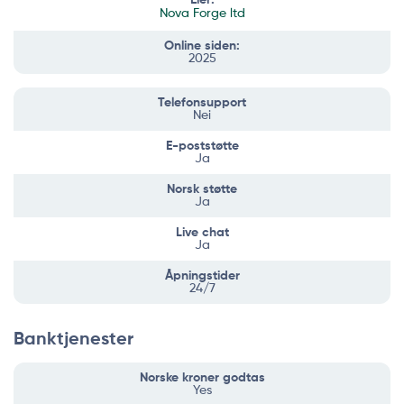
Eier:
Nova Forge ltd
Online siden:
2025
Telefonsupport
Nei
E-poststøtte
Ja
Norsk støtte
Ja
Live chat
Ja
Åpningstider
24/7
Banktjenester
Norske kroner godtas
Yes