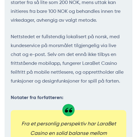
starter fra så lite som 200 NOK, mens uttak kan
initieres fra bare 100 NOK og behandles innen tre
virkedager, avhengig av valgt metode.
Nettstedet er fullstendig lokalisert på norsk, med
kundeservice på morsmålet tilgjengelig via live
chat og e-post. Selv om det ennå ikke tilbys en
frittstående mobilapp, fungerer LaraBet Casino
feilfritt på mobile nettlesere, og opprettholder alle
funksjoner og designfunksjoner for spill på farten.
Notater fra forfatteren:
Fra et personlig perspektiv har LaraBet
Casino en solid balanse mellom