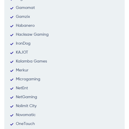
Gamomat
Gamzix
Habanero
Hacksaw Gaming
IronDog
KAJOT
Kalamba Games
Merkur
Microgaming
NetEnt
NetGaming
Nolimit City
Novomatic
OneTouch