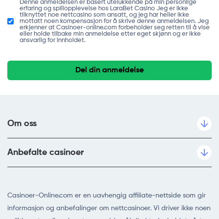
Denne anmeldelsen er basert utelukkende på min personlige
erfaring og spillopplevelse hos LaraBet Casino Jeg er ikke
tilknyttet noe nettcasino som ansatt, og jeg har heller ikke
mottatt noen kompensasjon for å skrive denne anmeldelsen. Jeg
erkjenner at Casinoer-online.com forbeholder seg retten til å vise
eller holde tilbake min anmeldelse etter eget skjønn og er ikke
ansvarlig for innholdet.
Om oss
Anbefalte casinoer
Casinoer-Online.com er en uavhengig affiliate-nettside som gir
informasjon og anbefalinger om nettcasinoer. Vi driver ikke noen