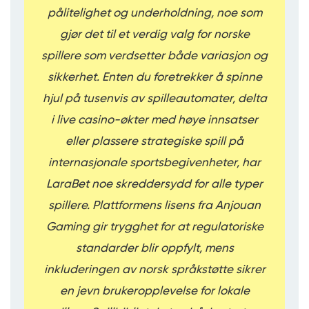
pålitelighet og underholdning, noe som
gjør det til et verdig valg for norske
spillere som verdsetter både variasjon og
sikkerhet. Enten du foretrekker å spinne
hjul på tusenvis av spilleautomater, delta
i live casino-økter med høye innsatser
eller plassere strategiske spill på
internasjonale sportsbegivenheter, har
LaraBet noe skreddersydd for alle typer
spillere. Plattformens lisens fra Anjouan
Gaming gir trygghet for at regulatoriske
standarder blir oppfylt, mens
inkluderingen av norsk språkstøtte sikrer
en jevn brukeropplevelse for lokale