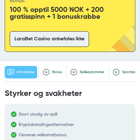
Bonus:
100 % opptil 5000 NOK + 200
gratisspinn + 1 bonuskrabbe
LaraBet Casino anbefales ikke
Anmeldelse
Bonus
Spilleautomater
Sportsbett
Styrker og svakheter
Stort utvalg av spill
Kryptobetalingsalternativer
Generøs velkomstbonus