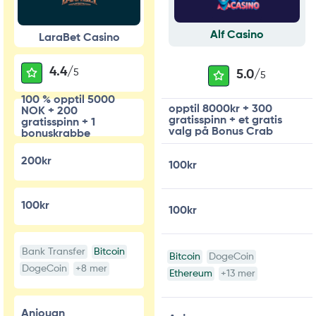
Alf Casino
LaraBet Casino
4.4/
5
5.0/
5
100 % opptil 5000
opptil 8000kr + 300
NOK + 200
gratisspinn + et gratis
gratisspinn + 1
valg på Bonus Crab
bonuskrabbe
200kr
100kr
100kr
100kr
Bank Transfer
Bitcoin
Bitcoin
DogeCoin
DogeCoin
+8 mer
Ethereum
+13 mer
Anjouan