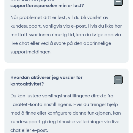
supportforespørselen min er løst?
Når problemet ditt er løst, vil du bli varslet av
kundesupport, vanligvis via e-post. Hvis du ikke har
mottatt svar innen rimelig tid, kan du følge opp via
live chat eller ved å svare på den opprinnelige
supportmeldingen.
Hvordan aktiverer jeg varsler for
kontoaktivitet?
Du kan justere varslingsinnstillingene direkte fra
LaraBet-kontoinnstillingene. Hvis du trenger hjelp
med å finne eller konfigurere denne funksjonen, kan
kundesupport gi deg trinnvise veiledninger via live
chat eller e-post.