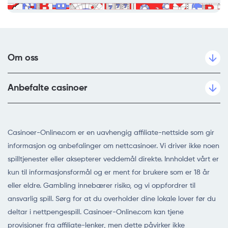
Om oss
Anbefalte casinoer
Casinoer-Online.com er en uavhengig affiliate-nettside som gir
informasjon og anbefalinger om nettcasinoer. Vi driver ikke noen
spilltjenester eller aksepterer veddemål direkte. Innholdet vårt er
kun til informasjonsformål og er ment for brukere som er 18 år
eller eldre. Gambling innebærer risiko, og vi oppfordrer til
ansvarlig spill. Sørg for at du overholder dine lokale lover før du
deltar i nettpengespill. Casinoer-Online.com kan tjene
provisjoner fra affiliate-lenker, men dette påvirker ikke