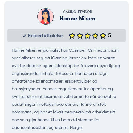
CASINO-REVISOR
Hanne Nilsen
5
Ekspertuttalelse
Hanne Nilsen er journalist hos Casinoer-Online.com, som
spesialiserer seg på iGaming-bransjen. Med et skarpt
øye for detaljer og en lidenskap for å levere nøyaktig og
engasjerende innhold, fokuserer Hanne på å lage
omfattende kasinoomtaler, ekspertguider og
bransjenyheter. Hennes engasjement for åpenhet og
kvalitet sikrer at leserne er velinformerte når de skal ta
beslutninger i nettcasinoverdenen. Hanne er stolt
nordmann, og har et lokalt perspektiv på arbeidet sitt,
noe som gjør henne til en betrodd stemme for
casinoentusiaster i og utenfor Norge.