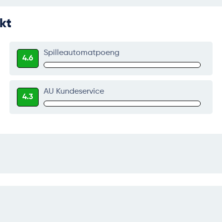
kt
Spilleautomatpoeng
4.6
AU Kundeservice
4.3