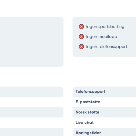
Ingen sportsbetting
Ingen mobilapp
Ingen telefonsupport
Telefonsupport
E-poststøtte
Norsk støtte
Live chat
Åpningstider