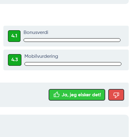
Bonusverdi
4.1
Mobilvurdering
4.3
Ja, jeg elsker det!