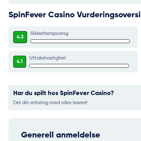
SpinFever Casino Vurderingsoversi
Sikkerhetspoeng
4.3
Uttakshastighet
4.1
Har du spilt hos SpinFever Casino?
Del din erfaring med våre lesere!
Generell anmeldelse