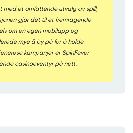
t med et omfattende utvalg av spill,
sjonen gjør det til et fremragende
Selv om en egen mobilapp og
llerede mye å by på for å holde
 sjenerøse kampanjer er SpinFever
ivende casinoeventyr på nett.