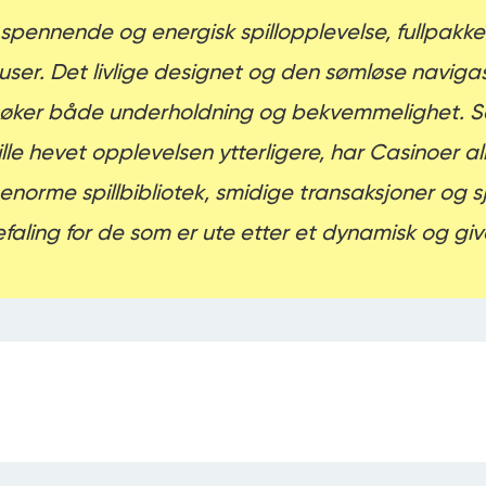
spennende og energisk spillopplevelse, fullpakke
user. Det livlige designet og den sømløse naviga
om søker både underholdning og bekvemmelighet. 
ille hevet opplevelsen ytterligere, har Casinoer a
t enorme spillbibliotek, smidige transaksjoner og
efaling for de som er ute etter et dynamisk og g