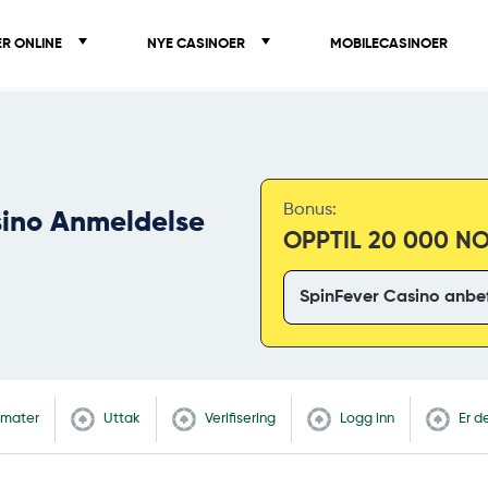
R ONLINE
NYE CASINOER
MOBILECASINOER
Bonus:
sino Anmeldelse
OPPTIL 20 000 N
SpinFever Casino anbef
omater
Uttak
Verifisering
Logg inn
Er de