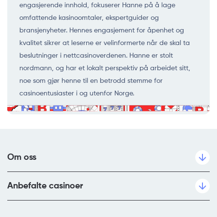
engasjerende innhold, fokuserer Hanne på å lage
omfattende kasinoomtaler, ekspertguider og
bransjenyheter. Hennes engasjement for åpenhet og
kvalitet sikrer at leserne er velinformerte når de skal ta
beslutninger i nettcasinoverdenen. Hanne er stolt
nordmann, og har et lokalt perspektiv på arbeidet sitt,
noe som gjør henne til en betrodd stemme for
casinoentusiaster i og utenfor Norge.
Om oss
Anbefalte casinoer