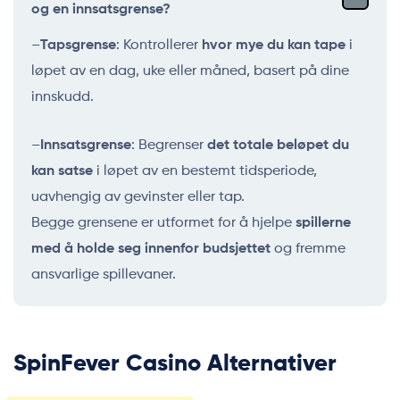
og en innsatsgrense?
–
Tapsgrense
: Kontrollerer
hvor mye du kan tape
i
løpet av en dag, uke eller måned, basert på dine
innskudd.
–
Innsatsgrense
: Begrenser
det totale beløpet du
kan satse
i løpet av en bestemt tidsperiode,
uavhengig av gevinster eller tap.
Begge grensene er utformet for å hjelpe
spillerne
med å holde seg innenfor budsjettet
og fremme
ansvarlige spillevaner.
SpinFever Casino Alternativer