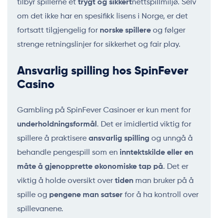
tilbyr spillerne et
trygt og sikkert
nettspillmiljø. Selv
om det ikke har en spesifikk lisens i Norge, er det
fortsatt tilgjengelig for
norske spillere
og følger
strenge retningslinjer for sikkerhet og fair play.
Ansvarlig spilling hos SpinFever
Casino
Gambling på SpinFever Casinoer er kun ment for
underholdningsformål
. Det er imidlertid viktig for
spillere å praktisere
ansvarlig spilling
og unngå å
behandle pengespill som en
inntektskilde eller en
måte å gjenopprette økonomiske tap på
. Det er
viktig å holde oversikt over
tiden
man bruker på å
spille og
pengene man satser
for å ha kontroll over
spillevanene.