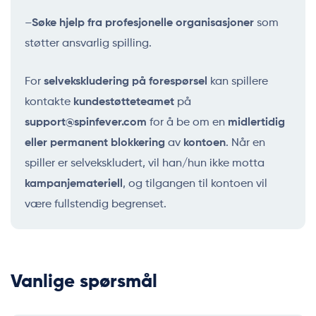
–
Søke hjelp fra profesjonelle organisasjoner
som
støtter ansvarlig spilling.
For
selvekskludering på forespørsel
kan spillere
kontakte
kundestøtteteamet
på
support@spinfever.com
for å be om en
midlertidig
eller permanent blokkering
av
kontoen
. Når en
spiller er selvekskludert, vil han/hun ikke motta
kampanjemateriell
, og tilgangen til kontoen vil
være fullstendig begrenset.
Vanlige spørsmål