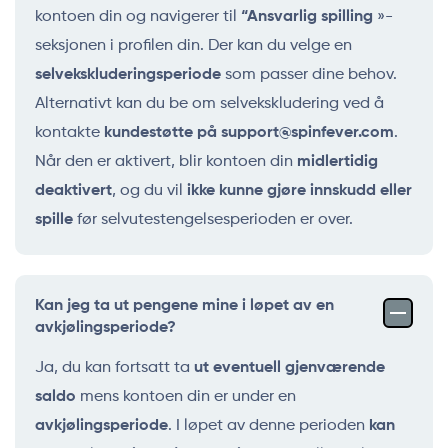
kontoen din og navigerer til
“Ansvarlig spilling
»-
seksjonen i profilen din. Der kan du velge en
selvekskluderingsperiode
som passer dine behov.
Alternativt kan du be om selvekskludering ved å
kontakte
kundestøtte på
support@spinfever.com
.
Når den er aktivert, blir kontoen din
midlertidig
deaktivert
, og du vil
ikke kunne gjøre innskudd eller
spille
før selvutestengelsesperioden er over.
Kan jeg ta ut pengene mine i løpet av en
avkjølingsperiode?
Ja, du kan fortsatt ta
ut eventuell gjenværende
saldo
mens kontoen din er under en
avkjølingsperiode
. I løpet av denne perioden
kan