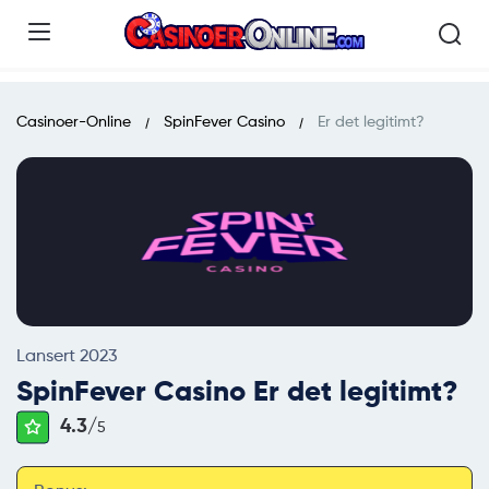
Casinoer-Online
SpinFever Casino
Er det legitimt?
Lansert 2023
SpinFever Casino Er det legitimt?
4.3/
5