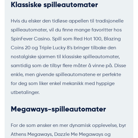
Klassiske spilleautomater
Hvis du elsker den tidløse appellen til tradisjonelle
spilleautomater, vil du finne mange favoritter hos
SpinFever Casino. Spill som Red Hot 100, Blazing
Coins 20 og Triple Lucky 8's bringer tilbake den
nostalgiske sjarmen til klassiske spilleautomater,
samtidig som de tilbyr flere måter å vinne på. Disse
enkle, men givende spilleautomatene er perfekte
for deg som liker enkel mekanikk med hyppige
utbetalinger.
Megaways-spilleautomater
For de som ønsker en mer dynamisk opplevelse, byr
Athens Megaways, Dazzle Me Megaways og