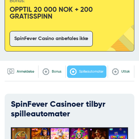
Bonus:
OPPTIL 20 000 NOK + 200
GRATISSPINN
SpinFever Casino anbefales ikke
Anmeldelse
Bonus
Spilleautomater
Uttak
SpinFever Casinoer tilbyr
spilleautomater