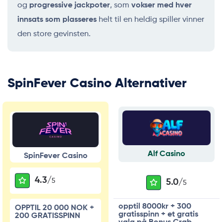
og
progressive jackpoter
, som
vokser med hver
innsats som plasseres
helt til en heldig spiller vinner
den store gevinsten.
SpinFever Casino Alternativer
Alf Casino
SpinFever Casino
4.3/
5
5.0/
5
opptil 8000kr + 300
OPPTIL 20 000 NOK +
gratisspinn + et gratis
200 GRATISSPINN