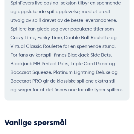
SpinFevers live casino-seksjon tilbyr en spennende
og oppslukende spillopplevelse, med et bredt
utvalg av spill drevet av de beste leverandørene.
Spillere kan glede seg over populære titler som
Crazy Time, Funky Time, Double Ball Roulette og
Virtual Classic Roulette for en spennende stund.
For fans av kortspill finnes Blackjack Side Bets,
Blackjack MH Perfect Pairs, Triple Card Poker og
Baccarat Squeeze. Platinum Lightning Deluxe og
Baccarat PRO gir de klassiske spillene ekstra stil,
og sørger for at det finnes noe for alle typer spillere.
Vanlige spørsmål