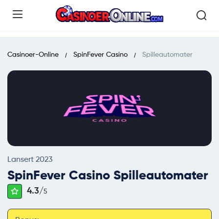
Casinoer-Online
SpinFever Casino
Spilleautomater
Lansert 2023
SpinFever Casino Spilleautomater
4.3/
5