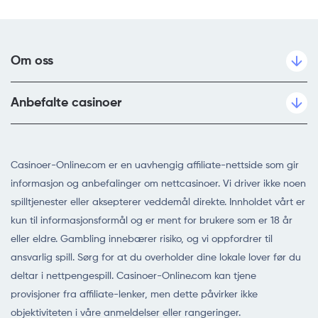
Om oss
Anbefalte casinoer
Casinoer-Online.com er en uavhengig affiliate-nettside som gir
informasjon og anbefalinger om nettcasinoer. Vi driver ikke noen
spilltjenester eller aksepterer veddemål direkte. Innholdet vårt er
kun til informasjonsformål og er ment for brukere som er 18 år
eller eldre. Gambling innebærer risiko, og vi oppfordrer til
ansvarlig spill. Sørg for at du overholder dine lokale lover før du
deltar i nettpengespill. Casinoer-Online.com kan tjene
provisjoner fra affiliate-lenker, men dette påvirker ikke
objektiviteten i våre anmeldelser eller rangeringer.