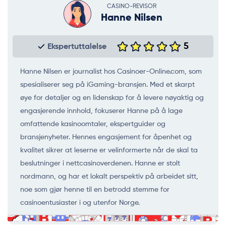
CASINO-REVISOR
Hanne Nilsen
5
Ekspertuttalelse
Hanne Nilsen er journalist hos Casinoer-Online.com, som
spesialiserer seg på iGaming-bransjen. Med et skarpt
øye for detaljer og en lidenskap for å levere nøyaktig og
engasjerende innhold, fokuserer Hanne på å lage
omfattende kasinoomtaler, ekspertguider og
bransjenyheter. Hennes engasjement for åpenhet og
kvalitet sikrer at leserne er velinformerte når de skal ta
beslutninger i nettcasinoverdenen. Hanne er stolt
nordmann, og har et lokalt perspektiv på arbeidet sitt,
noe som gjør henne til en betrodd stemme for
casinoentusiaster i og utenfor Norge.