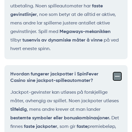
utbetaling. Noen spilleautomater har
faste
gevinstlinjer
, noe som betyr at de alltid er aktive,
mens andre lar spillerne justere antallet aktive
gevinstlinjer. Spill med
Megaways-mekanikken
tilbyr
tusenvis av dynamiske måter å vinne
på ved
hvert eneste spinn.
Hvordan fungerer jackpotter i SpinFever
Casino sine jackpot-spilleautomater?
Jackpot-gevinster kan utløses på forskjellige
måter, avhengig av spillet. Noen jackpoter utløses
tilfeldig
, mens andre krever at man lander
bestemte symboler eller bonuskombinasjoner.
Det
finnes
faste jackpoter
, som gir
faste
premiebeløp,