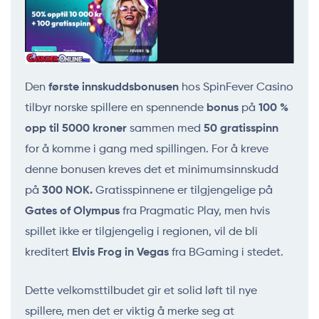
Den
første innskuddsbonusen
hos SpinFever Casino
tilbyr norske spillere en spennende
bonus
på
100 %
opp til 5000 kroner
sammen med
50 gratisspinn
for å komme i gang med spillingen. For å kreve
denne bonusen kreves det et minimumsinnskudd
på
300 NOK.
Gratisspinnene er tilgjengelige på
Gates of Olympus
fra Pragmatic Play, men hvis
spillet ikke er tilgjengelig i regionen, vil de bli
kreditert
Elvis Frog in Vegas
fra BGaming i stedet.
Dette velkomsttilbudet gir et solid løft til nye
spillere, men det er viktig å merke seg at