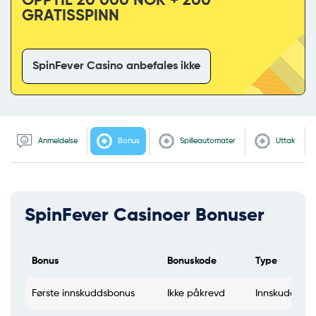
OPPTIL 20 000 NOK + 200
GRATISSPINN
SpinFever Casino anbefales ikke
Anmeldelse
Bonus
Spilleautomater
Uttak
SpinFever Casinoer Bonuser
Bonus
Bonuskode
Type
Første innskuddsbonus
Ikke påkrevd
Innskuddsbo