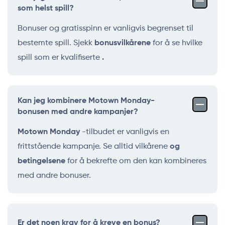
som helst spill?
Bonuser og gratisspinn er vanligvis begrenset til
bestemte spill. Sjekk
bonusvilkårene
for å se hvilke
spill som er kvalifiserte
.
Kan jeg kombinere Motown Monday-
bonusen med andre kampanjer?
Motown Monday
-tilbudet er vanligvis en
frittstående kampanje. Se alltid vilkårene
og
betingelsene
for å bekrefte om den kan kombineres
med andre bonuser.
Er det noen krav for å kreve en bonus?