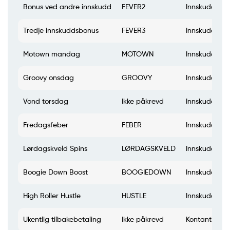
Bonus ved andre innskudd
FEVER2
Innskuddsbo
Tredje innskuddsbonus
FEVER3
Innskuddsbo
Motown mandag
MOTOWN
Innskuddsbo
Groovy onsdag
GROOVY
Innskuddsbo
Vond torsdag
Ikke påkrevd
Innskuddsbo
Fredagsfeber
FEBER
Innskuddsbo
Lørdagskveld Spins
LØRDAGSKVELD
Innskuddsbo
Boogie Down Boost
BOOGIEDOWN
Innskuddsbo
High Roller Hustle
HUSTLE
Innskuddsbo
Ukentlig tilbakebetaling
Ikke påkrevd
Kontantbonu