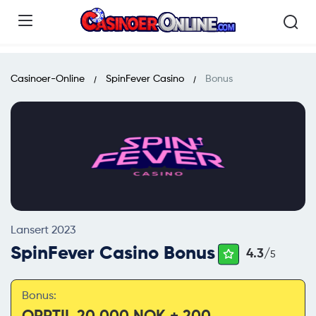
Casinoer-Online
SpinFever Casino
Bonus
Lansert 2023
SpinFever Casino Bonus
4.3/
5
Bonus: