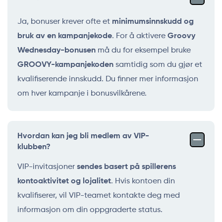
Ja, bonuser krever ofte et
minimumsinnskudd og
bruk av en kampanjekode
. For å aktivere
Groovy
Wednesday-bonusen
må du for eksempel bruke
GROOVY-kampanjekoden
samtidig som du gjør et
kvalifiserende innskudd. Du finner mer informasjon
om hver kampanje i bonusvilkårene.
Hvordan kan jeg bli medlem av VIP-
klubben?
VIP-invitasjoner
sendes basert på spillerens
kontoaktivitet og lojalitet
. Hvis kontoen din
kvalifiserer, vil VIP-teamet kontakte deg med
informasjon om din oppgraderte status.