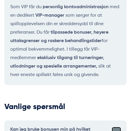
Som VIP får du
personlig kontoadministrasjon
med
en dedikert
VIP-manager
som sørger for at
spillopplevelsen din er skreddersydd til dine
preferanser. Du får
tilpassede bonuser, høyere
uttaksgrenser og raskere behandlingstider
for
optimal bekvemmelighet. I tillegg får VIP-
medlemmer
eksklusiv tilgang til turneringer,
utlodninger og spesielle arrangementer,
slik at
hver eneste spilløkt føles unik og givende.
Vanlige spørsmål
Kan jeg bruke bonusen min på hvilket