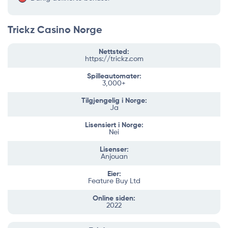
Trickz Casino Norge
Nettsted:
https://trickz.com
Spilleautomater:
3,000+
Tilgjengelig i Norge:
Ja
Lisensiert i Norge:
Nei
Lisenser:
Anjouan
Eier:
Feature Buy Ltd
Online siden:
2022