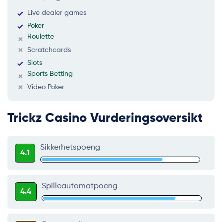
Live dealer games
Poker
Roulette
Scratchcards
Slots
Sports Betting
Video Poker
Trickz Casino Vurderingsoversikt
Sikkerhetspoeng
4.1
Spilleautomatpoeng
4.4