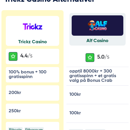
Alf Casino
Trickz Casino
4.4/
5
5.0/
5
opptil 8000kr + 300
100% bonus + 100
gratisspinn + et gratis
gratisspinn
valg på Bonus Crab
200kr
100kr
250kr
100kr
Bitcoin
Ethereum