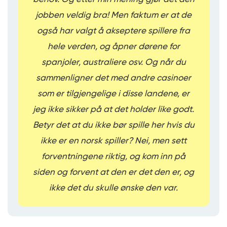
jobben veldig bra! Men faktum er at de
også har valgt å akseptere spillere fra
hele verden, og åpner dørene for
spanjoler, australiere osv. Og når du
sammenligner det med andre casinoer
som er tilgjengelige i disse landene, er
jeg ikke sikker på at det holder like godt.
Betyr det at du ikke bør spille her hvis du
ikke er en norsk spiller? Nei, men sett
forventningene riktig, og kom inn på
siden og forvent at den er det den er, og
ikke det du skulle ønske den var.