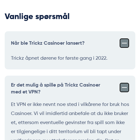
Vanlige spørsmål
Når ble Trickz Casinoer lansert?
Trickz åpnet dørene for første gang i 2022.
Er det mulig å spille på Trickz Casinoer
med et VPN?
Et VPN er ikke nevnt noe sted i vilkårene for bruk hos
Casinoer. Vi vil imidlertid anbefale at du ikke bruker
et, ettersom eventuelle gevinster fra spill som ikke
er tilgjengelige i ditt territorium vil bli tapt under