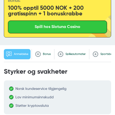
Bonus:
100% opptil 5000 NOK + 200
gratisspinn + 1 bonuskrabbe
Spill hos Slotuna Casino
Anmeldelse
Bonus
Spilleautomater
Sportsbett
Styrker og svakheter
Norsk kundeservice tilgjengelig
Lav minimumsinnskudd
Støtter kryptovaluta