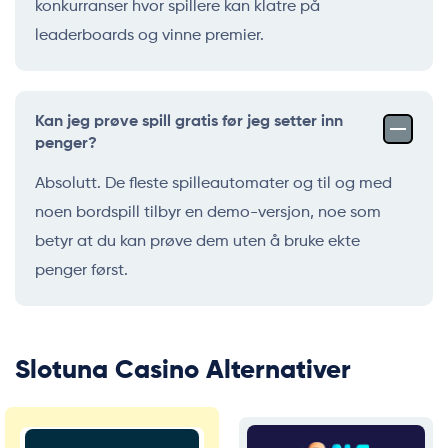
konkurranser hvor spillere kan klatre på
leaderboards og vinne premier.
Kan jeg prøve spill gratis før jeg setter inn
penger?
Absolutt. De fleste spilleautomater og til og med
noen bordspill tilbyr en demo-versjon, noe som
betyr at du kan prøve dem uten å bruke ekte
penger først.
Slotuna Casino Alternativer