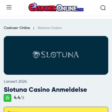
Casinoer-Online
Slotuna Casino
Lansert 2024
Slotuna Casino Anmeldelse
4.4/
5