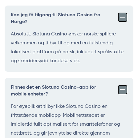
Kan jeg få tilgang til Slotuna Casino fra
Norge?
Absolutt. Slotuna Casino ønsker norske spillere
velkommen og tilbyr til og med en fullstendig
lokalisert plattform på norsk, inkludert språkstøtte
og skreddersydd kundeservice.
Finnes det en Slotuna Casino-app for
mobile enheter?
For øyeblikket tilbyr ikke Slotuna Casino en
frittstående mobilapp. Mobilnettstedet er
imidlertid fullt optimalisert for smarttelefoner og
nettbrett, og gir jevn ytelse direkte gjennom