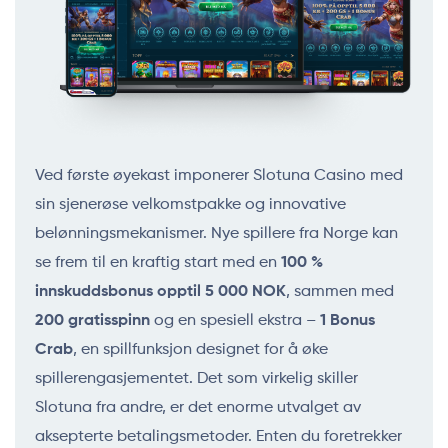
Ved første øyekast imponerer Slotuna Casino med
sin sjenerøse velkomstpakke og innovative
belønningsmekanismer. Nye spillere fra Norge kan
se frem til en kraftig start med en
100 %
innskuddsbonus opptil 5 000 NOK
, sammen med
200 gratisspinn
og en spesiell ekstra –
1 Bonus
Crab
, en spillfunksjon designet for å øke
spillerengasjementet. Det som virkelig skiller
Slotuna fra andre, er det enorme utvalget av
aksepterte betalingsmetoder. Enten du foretrekker