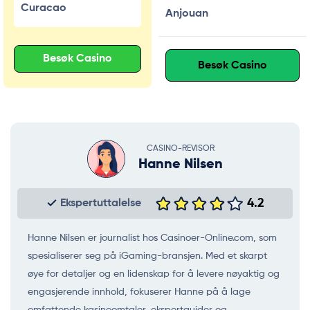
Curacao
Anjouan
Besøk Casino
Besøk Casino
CASINO-REVISOR
Hanne Nilsen
4.2
Ekspertuttalelse
Hanne Nilsen er journalist hos Casinoer-Online.com, som
spesialiserer seg på iGaming-bransjen. Med et skarpt
øye for detaljer og en lidenskap for å levere nøyaktig og
engasjerende innhold, fokuserer Hanne på å lage
omfattende kasinoomtaler, ekspertguider og