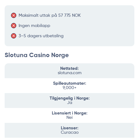
Maksimalt uttak på 57 775 NOK
Ingen mobilapp
3–5 dagers utbetaling
Slotuna Casino Norge
Nettsted:
slotuna.com
Spilleautomater:
9,000+
Tilgjengelig i Norge:
Ja
Lisensiert i Norge:
Nei
Lisenser:
Curacao