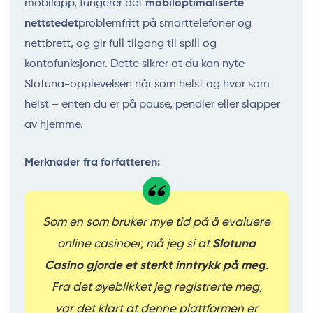
mobilapp, fungerer det
mobiloptimaliserte
nettstedet
problemfritt på smarttelefoner og
nettbrett, og gir full tilgang til spill og
kontofunksjoner. Dette sikrer at du kan nyte
Slotuna-opplevelsen når som helst og hvor som
helst – enten du er på pause, pendler eller slapper
av hjemme.
Merknader fra forfatteren:
Som en som bruker mye tid på å evaluere
online casinoer, må jeg si at
Slotuna
Casino gjorde et sterkt inntrykk på meg
.
Fra det øyeblikket jeg registrerte meg,
var det klart at denne plattformen er