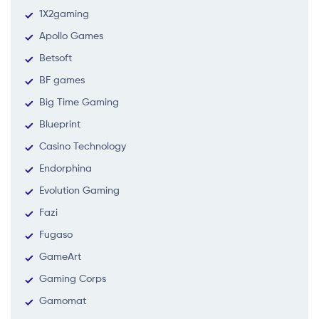
1X2gaming
Apollo Games
Betsoft
BF games
Big Time Gaming
Blueprint
Casino Technology
Endorphina
Evolution Gaming
Fazi
Fugaso
GameArt
Gaming Corps
Gamomat