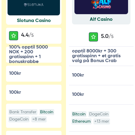
Alf Casino
Slotuna Casino
4.4/
5
5.0/
5
100% opptil 5000
opptil 8000kr + 300
NOK + 200
gratisspinn + et gratis
gratisspinn + 1
valg på Bonus Crab
bonuskrabbe
100kr
100kr
100kr
100kr
Bank Transfer
Bitcoin
Bitcoin
DogeCoin
DogeCoin
+8 mer
Ethereum
+13 mer