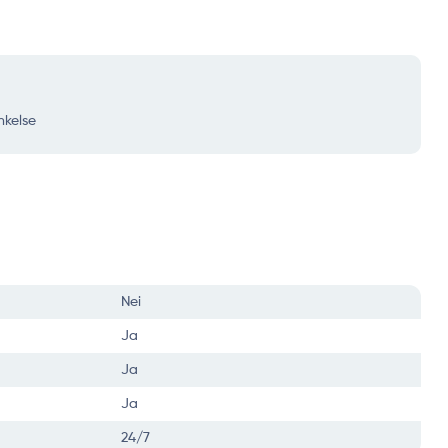
nkelse
Nei
Ja
Ja
Ja
24/7