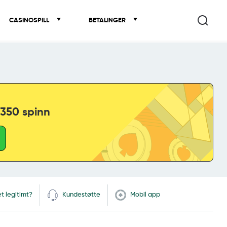
CASINOSPILL
BETALINGER
 350 spinn
t legitimt?
Kundestøtte
Mobil app