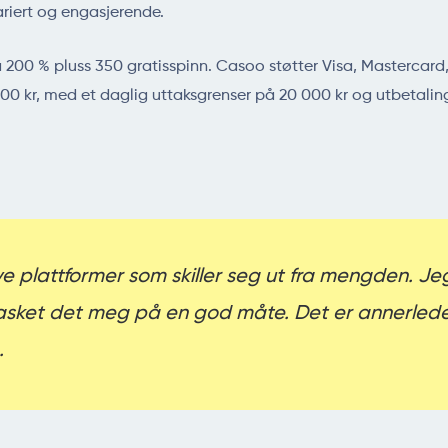
ariert og engasjerende.
 200 % pluss 350 gratisspinn. Casoo støtter Visa, Mastercar
200 kr, med et daglig uttaksgrenser på 20 000 kr og utbetalinge
ye plattformer som skiller seg ut fra mengden. 
rasket det meg på en god måte. Det er annerledes
.