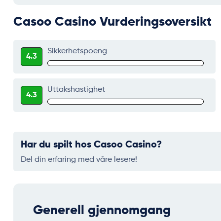
Casoo Casino Vurderingsoversikt
Sikkerhetspoeng
4.3
Uttakshastighet
4.3
Har du spilt hos Casoo Casino?
Del din erfaring med våre lesere!
Generell gjennomgang