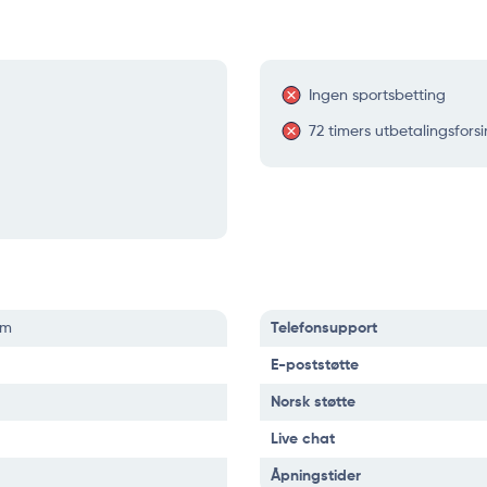
Ingen sportsbetting
72 timers utbetalingsforsi
om
Telefonsupport
E-poststøtte
Norsk støtte
Live chat
Åpningstider