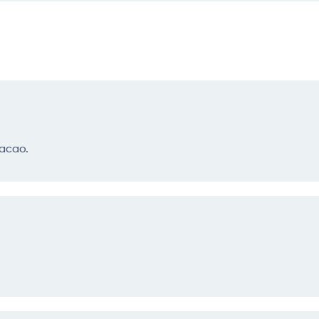
racao.