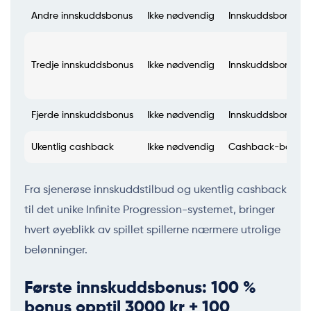
Andre innskuddsbonus
Ikke nødvendig
Innskuddsbonus
Tredje innskuddsbonus
Ikke nødvendig
Innskuddsbonus
Fjerde innskuddsbonus
Ikke nødvendig
Innskuddsbonus
Ukentlig cashback
Ikke nødvendig
Cashback-bonus
Fra sjenerøse innskuddstilbud og ukentlig cashback
til det unike Infinite Progression-systemet, bringer
hvert øyeblikk av spillet spillerne nærmere utrolige
belønninger.
Første innskuddsbonus: 100 %
bonus opptil 3000 kr + 100