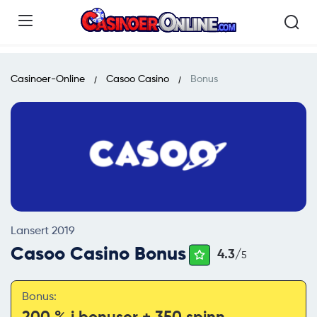
Casinoer-Online
Casoo Casino
Bonus
Lansert 2019
Casoo Casino Bonus
4.3/
5
Bonus: