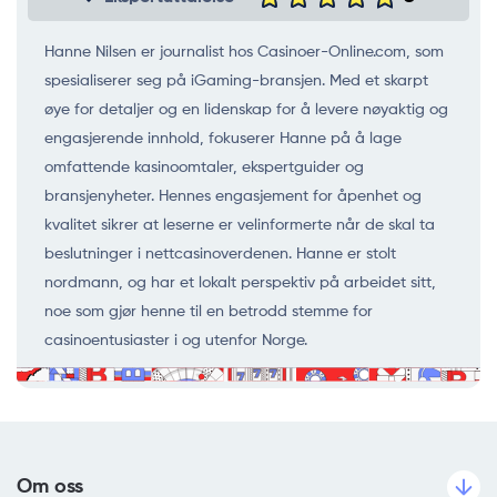
Hanne Nilsen er journalist hos Casinoer-Online.com, som
spesialiserer seg på iGaming-bransjen. Med et skarpt
øye for detaljer og en lidenskap for å levere nøyaktig og
engasjerende innhold, fokuserer Hanne på å lage
omfattende kasinoomtaler, ekspertguider og
bransjenyheter. Hennes engasjement for åpenhet og
kvalitet sikrer at leserne er velinformerte når de skal ta
beslutninger i nettcasinoverdenen. Hanne er stolt
nordmann, og har et lokalt perspektiv på arbeidet sitt,
noe som gjør henne til en betrodd stemme for
casinoentusiaster i og utenfor Norge.
Om oss