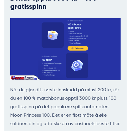
gratisspinn
Når du gjør ditt første innskudd på minst 200 kr, får
du en 100 % matchbonus opptil 3000 kr pluss 100
gratisspinn på det populære spilleautomaten
Moon Princess 100. Det er en flott måte å øke
saldoen din og utforske en av casinoets beste titler.