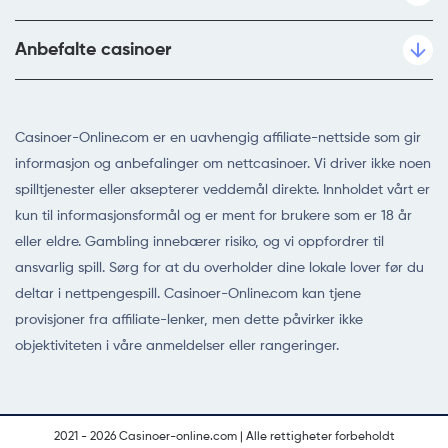
Anbefalte casinoer
Casinoer-Online.com er en uavhengig affiliate-nettside som gir
informasjon og anbefalinger om nettcasinoer. Vi driver ikke noen
spilltjenester eller aksepterer veddemål direkte. Innholdet vårt er
kun til informasjonsformål og er ment for brukere som er 18 år
eller eldre. Gambling innebærer risiko, og vi oppfordrer til
ansvarlig spill. Sørg for at du overholder dine lokale lover før du
deltar i nettpengespill. Casinoer-Online.com kan tjene
provisjoner fra affiliate-lenker, men dette påvirker ikke
objektiviteten i våre anmeldelser eller rangeringer.
2021 - 2026 Casinoer-online.com | Alle rettigheter forbeholdt