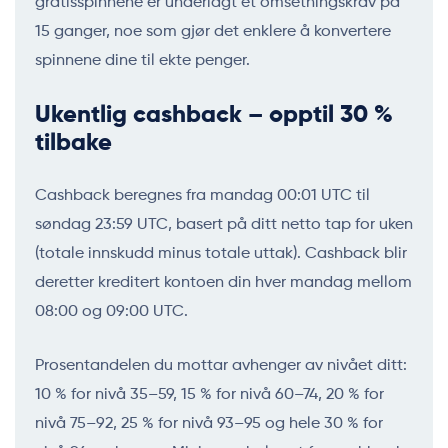
gratisspinnene er underlagt et omsetningskrav på
15 ganger, noe som gjør det enklere å konvertere
spinnene dine til ekte penger.
Ukentlig cashback – opptil 30 %
tilbake
Cashback beregnes fra mandag 00:01 UTC til
søndag 23:59 UTC, basert på ditt netto tap for uken
(totale innskudd minus totale uttak). Cashback blir
deretter kreditert kontoen din hver mandag mellom
08:00 og 09:00 UTC.
Prosentandelen du mottar avhenger av nivået ditt:
10 % for nivå 35–59, 15 % for nivå 60–74, 20 % for
nivå 75–92, 25 % for nivå 93–95 og hele 30 % for