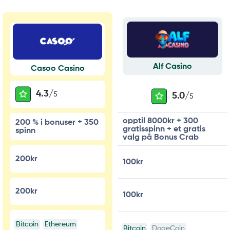
Alf Casino
Casoo Casino
4.3/
5
5.0/
5
opptil 8000kr + 300
200 % i bonuser + 350
gratisspinn + et gratis
spinn
valg på Bonus Crab
200kr
100kr
200kr
100kr
Bitcoin
Ethereum
Bitcoin
DogeCoin