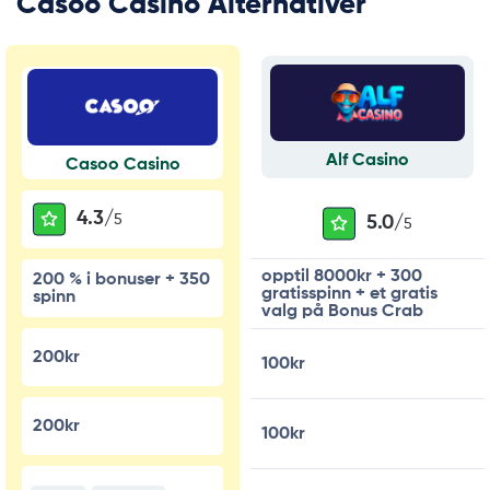
Casoo Casino Alternativer
Alf Casino
Casoo Casino
4.3/
5
5.0/
5
opptil 8000kr + 300
200 % i bonuser + 350
gratisspinn + et gratis
spinn
valg på Bonus Crab
200kr
100kr
200kr
100kr