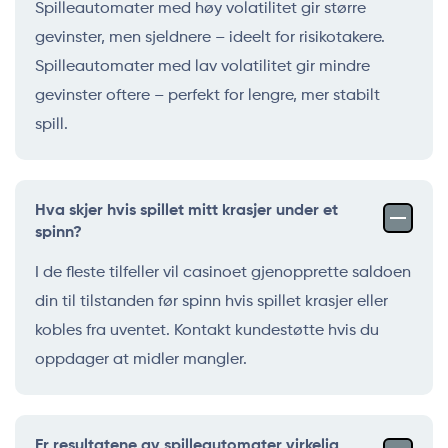
Spilleautomater med høy volatilitet gir større
gevinster, men sjeldnere – ideelt for risikotakere.
Spilleautomater med lav volatilitet gir mindre
gevinster oftere – perfekt for lengre, mer stabilt
spill.
Hva skjer hvis spillet mitt krasjer under et
spinn?
I de fleste tilfeller vil casinoet gjenopprette saldoen
din til tilstanden før spinn hvis spillet krasjer eller
kobles fra uventet. Kontakt kundestøtte hvis du
oppdager at midler mangler.
Er resultatene av spilleautomater virkelig