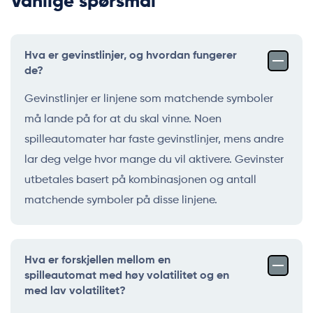
Vanlige spørsmål
Hva er gevinstlinjer, og hvordan fungerer
de?
Gevinstlinjer er linjene som matchende symboler
må lande på for at du skal vinne. Noen
spilleautomater har faste gevinstlinjer, mens andre
lar deg velge hvor mange du vil aktivere. Gevinster
utbetales basert på kombinasjonen og antall
matchende symboler på disse linjene.
Hva er forskjellen mellom en
spilleautomat med høy volatilitet og en
med lav volatilitet?