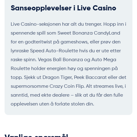
Sanseopplevelser i Live Casino
Live Casino-seksjonen har alt du trenger. Hopp inn i
spennende spill som Sweet Bonanza CandyLand
for en godteritwist på gameshows, eller prøv den
lynraske Speed Auto-Roulette hvis du er ute etter
raske spinn. Vegas Ball Bonanza og Auto Mega
Roulette holder energien høy og spenningen på
topp. Sjekk ut Dragon Tiger, Peek Baccarat eller det
supermorsomme Crazy Coin Flip. Alt streames live, i
sanntid, med ekte dealere – slik at du får den fulle
opplevelsen uten å forlate stolen din.