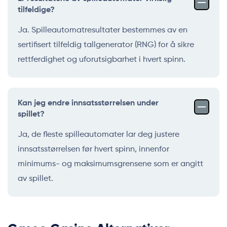
tilfeldige?
Ja. Spilleautomatresultater bestemmes av en
sertifisert tilfeldig tallgenerator (RNG) for å sikre
rettferdighet og uforutsigbarhet i hvert spinn.
Kan jeg endre innsatsstørrelsen under
spillet?
Ja, de fleste spilleautomater lar deg justere
innsatsstørrelsen før hvert spinn, innenfor
minimums- og maksimumsgrensene som er angitt
av spillet.