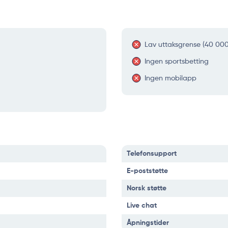
Lav uttaksgrense (40 00
Ingen sportsbetting
Ingen mobilapp
Telefonsupport
E-poststøtte
Norsk støtte
Live chat
Åpningstider