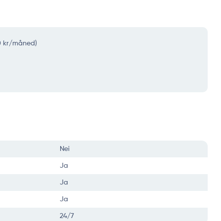
0 kr/måned)
Nei
Ja
Ja
Ja
24/7