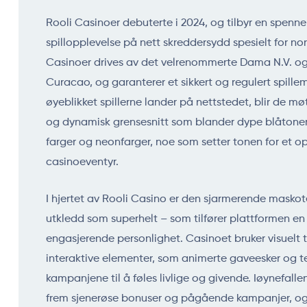
Rooli Casinoer debuterte i 2024, og tilbyr en spen
spillopplevelse på nett skreddersydd spesielt for nors
Casinoer drives av det velrenommerte Dama N.V. og 
Curacao, og garanterer et sikkert og regulert spillemi
øyeblikket spillerne lander på nettstedet, blir de m
og dynamisk grensesnitt som blander dype blåtoner
farger og neonfarger, noe som setter tonen for et 
casinoeventyr.
I hjertet av Rooli Casino er den sjarmerende masko
utkledd som superhelt – som tilfører plattformen 
engasjerende personlighet. Casinoet bruker visuelt t
interaktive elementer, som animerte gaveesker og te
kampanjene til å føles livlige og givende. Iøynefall
frem sjenerøse bonuser og pågående kampanjer, og 