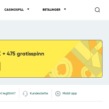
CASINOSPILL
BETALINGER
 + 475 gratisspinn
t legitimt?
Kundestøtte
Mobil app