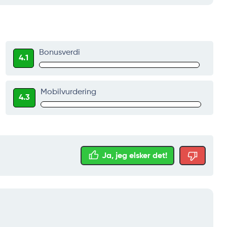
Bonusverdi
4.1
Mobilvurdering
4.3
Ja, jeg elsker det!