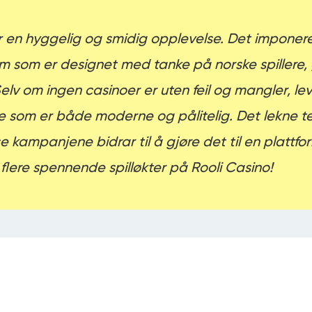
ar en hyggelig og smidig opplevelse. Det imponer
rm som er designet med tanke på norske spillere, 
elv om ingen casinoer er uten feil og mangler, le
e som er både moderne og pålitelig. Det lekne t
 kampanjene bidrar til å gjøre det til en plattfo
 flere spennende spilløkter på Rooli Casino!