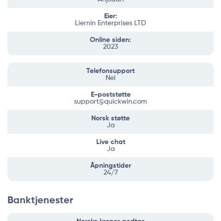
Eier:
Liernin Enterprises LTD
Online siden:
2023
Telefonsupport
Nei
E-poststøtte
support@quickwin.com
Norsk støtte
Ja
Live chat
Ja
Åpningstider
24/7
Banktjenester