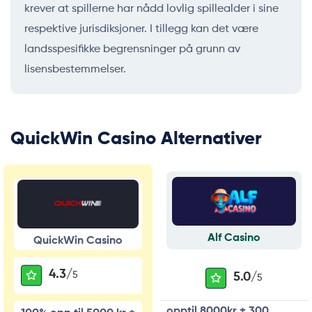
krever at spillerne har nådd lovlig spillealder i sine
respektive jurisdiksjoner. I tillegg kan det være
landsspesifikke begrensninger på grunn av
lisensbestemmelser.
QuickWin Casino Alternativer
Alf Casino
QuickWin Casino
4.3/
5
5.0/
5
opptil 8000kr + 300