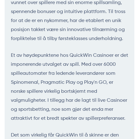
vunnet over spillere med sin enorme spillsamling,
spennende bonuser og intuitive plattform. Til tross
for at de er en nykommer, har de etablert en unik
posisjon takket være sin innovative tilnærming og
forpliktelse til å tilby førsteklasses underholdning.
Et av høydepunktene hos QuickWin Casinoer er det
imponerende utvalget av spill. Med over 6000
spilleautomater fra ledende leverandører som
Spinomenal, Pragmatic Play og Play'n GO, er
norske spillere virkelig bortskjemt med
valgmuligheter. I tillegg har de lagt til live Casinoer
og sportsbetting, noe som gjør det enda mer
attraktivt for et bredt spekter av spillerpreferanser.
Det som virkelig får QuickWin til å skinne er den