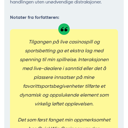
handlingen uten unødvendige distraksjoner.
Notater fra forfatteren:
Tilgangen på live casinospill og
sportsbetting ga et ekstra lag med
spenning til min spillreise. Interaksjonen
med live-dealere i sanntid eller det å
plassere innsatser på mine
favorittsportsbegivenheter tilførte et
dynamisk og oppslukende element som
virkelig løftet opplevelsen.
Det som først fanget min oppmerksomhet