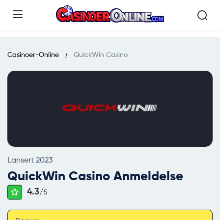
Casinoer-Online
QuickWin Casino
Lansert 2023
QuickWin Casino Anmeldelse
4.3/
5