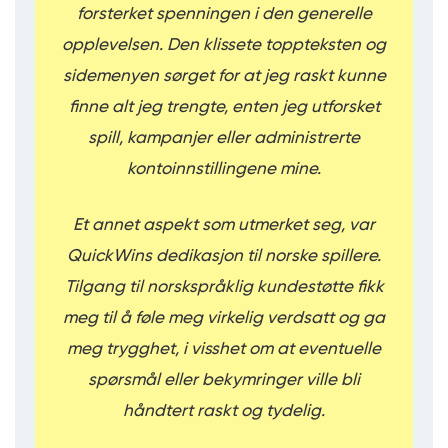
forsterket spenningen i den generelle
opplevelsen. Den klissete toppteksten og
sidemenyen sørget for at jeg raskt kunne
finne alt jeg trengte, enten jeg utforsket
spill, kampanjer eller administrerte
kontoinnstillingene mine.
Et annet aspekt som utmerket seg, var
QuickWins dedikasjon til norske spillere.
Tilgang til norskspråklig kundestøtte fikk
meg til å føle meg virkelig verdsatt og ga
meg trygghet, i visshet om at eventuelle
spørsmål eller bekymringer ville bli
håndtert raskt og tydelig.