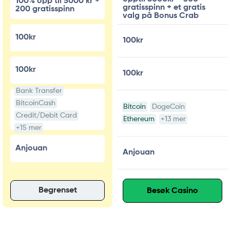
100% opp til 5000 kr +
gratisspinn + et gratis
200 gratisspinn
valg på Bonus Crab
100kr
100kr
100kr
100kr
Bank Transfer
BitcoinCash
Bitcoin
DogeCoin
Credit/Debit Card
Ethereum
+13 mer
+15 mer
Anjouan
Anjouan
Begrenset
Besøk Casino