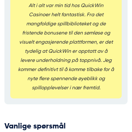
Alt i alt var min tid hos QuickWin
Casinoer helt fantastisk. Fra det
mangfoldige spillbiblioteket og de
fristende bonusene til den sømløse og
visuelt engasjerende plattformen, er det
tydelig at QuickWin er opptatt av å
levere underholdning på toppnivå. Jeg
kommer definitivt til å komme tilbake for å
nyte flere spennende øyeblikk og
spillopplevelser i nær fremtid.
Vanlige spørsmål