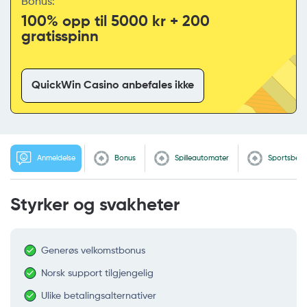
Bonus:
100% opp til 5000 kr + 200
gratisspinn
QuickWin Casino anbefales ikke
Anmeldelse
Bonus
Spilleautomater
Sportsbett
Styrker og svakheter
Generøs velkomstbonus
Norsk support tilgjengelig
Ulike betalingsalternativer