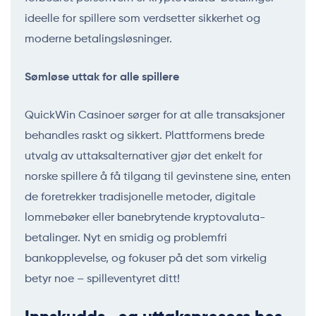
ideelle for spillere som verdsetter sikkerhet og
moderne betalingsløsninger.
Sømløse uttak for alle spillere
QuickWin Casinoer sørger for at alle transaksjoner
behandles raskt og sikkert. Plattformens brede
utvalg av uttaksalternativer gjør det enkelt for
norske spillere å få tilgang til gevinstene sine, enten
de foretrekker tradisjonelle metoder, digitale
lommebøker eller banebrytende kryptovaluta-
betalinger. Nyt en smidig og problemfri
bankopplevelse, og fokuser på det som virkelig
betyr noe – spilleventyret ditt!