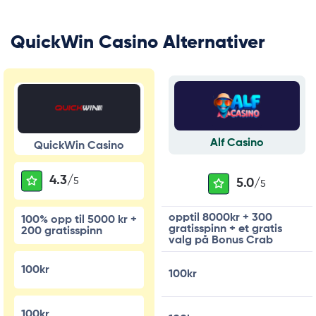
QuickWin Casino Alternativer
Alf Casino
QuickWin Casino
4.3/
5
5.0/
5
opptil 8000kr + 300
100% opp til 5000 kr +
gratisspinn + et gratis
200 gratisspinn
valg på Bonus Crab
100kr
100kr
100kr