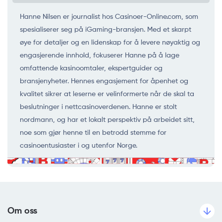
Hanne Nilsen er journalist hos Casinoer-Online.com, som
spesialiserer seg på iGaming-bransjen. Med et skarpt
øye for detaljer og en lidenskap for å levere nøyaktig og
engasjerende innhold, fokuserer Hanne på å lage
omfattende kasinoomtaler, ekspertguider og
bransjenyheter. Hennes engasjement for åpenhet og
kvalitet sikrer at leserne er velinformerte når de skal ta
beslutninger i nettcasinoverdenen. Hanne er stolt
nordmann, og har et lokalt perspektiv på arbeidet sitt,
noe som gjør henne til en betrodd stemme for
casinoentusiaster i og utenfor Norge.
Om oss