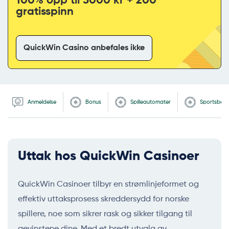
100% opp til 5000 kr + 200
gratisspinn
QuickWin Casino anbefales ikke
Anmeldelse
Bonus
Spilleautomater
Sportsbett
Uttak hos QuickWin Casinoer
QuickWin Casinoer tilbyr en strømlinjeformet og
effektiv uttaksprosess skreddersydd for norske
spillere, noe som sikrer rask og sikker tilgang til