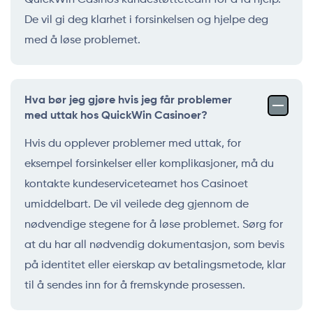
QuickWin Casinos kundestøtteteam for å få hjelp.
De vil gi deg klarhet i forsinkelsen og hjelpe deg
med å løse problemet.
Hva bør jeg gjøre hvis jeg får problemer
med uttak hos QuickWin Casinoer?
Hvis du opplever problemer med uttak, for
eksempel forsinkelser eller komplikasjoner, må du
kontakte kundeserviceteamet hos Casinoet
umiddelbart. De vil veilede deg gjennom de
nødvendige stegene for å løse problemet. Sørg for
at du har all nødvendig dokumentasjon, som bevis
på identitet eller eierskap av betalingsmetode, klar
til å sendes inn for å fremskynde prosessen.