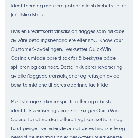
identifisere og redusere potensielle sikkerhets- eller
juridiske risikoer.
Hvis en kredittkorttransaksjon flagges som risikabel
av våre betalingsbehandlere eller KYC (Know Your
Customer)-avdelingen, iverksetter QuickWin
Casino umiddelbare tiltak for å beskytte både
spilleren og casinoet. Dette inkluderer reversering
av alle flaggede transaksjoner og refusjon av de
berørte midlene til deres opprinnelige kilde.
Med strenge sikkerhetsprotokoller og robuste
identitetsverifiseringsprosesser sørger QuickWin
Casino for at norske spillere trygt kan sette inn og
ta ut penger, vel vitende om at deres finansielle og
personlige informasjon er beskyttet i hvert eneste