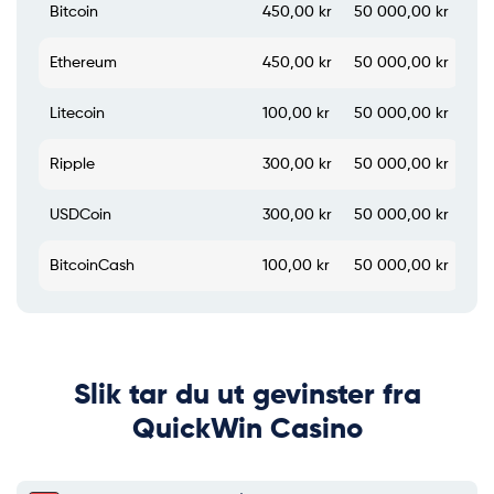
Bitcoin
450,00 kr
50 000,00 kr
Ethereum
450,00 kr
50 000,00 kr
Litecoin
100,00 kr
50 000,00 kr
Ripple
300,00 kr
50 000,00 kr
USDCoin
300,00 kr
50 000,00 kr
BitcoinCash
100,00 kr
50 000,00 kr
Slik tar du ut gevinster fra
QuickWin Casino