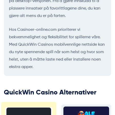
på desktop-versjonen. Fra å gjøre innskudd til å
plassere innsatser på favorittlagene dine, du kan
gjøre alt mens du er på farten.
Hos Casinoer-online.com prioriterer vi
bekvemmelighet og fleksibilitet for spillerne våre.
Med QuickWin Casinos mobilvennlige nettside kan
du nyte spennende spill når som helst og hvor som
helst, uten å måtte laste ned eller installere noen
ekstra apper.
QuickWin Casino Alternativer