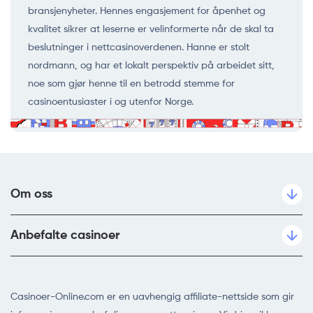
bransjenyheter. Hennes engasjement for åpenhet og
kvalitet sikrer at leserne er velinformerte når de skal ta
beslutninger i nettcasinoverdenen. Hanne er stolt
nordmann, og har et lokalt perspektiv på arbeidet sitt,
noe som gjør henne til en betrodd stemme for
casinoentusiaster i og utenfor Norge.
Om oss
Anbefalte casinoer
Casinoer-Online.com er en uavhengig affiliate-nettside som gir