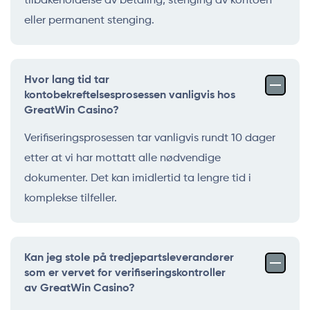
tilbakeholdelse av betaling, stenging av kontoen
eller permanent stenging.
Hvor lang tid tar
kontobekreftelsesprosessen vanligvis hos
GreatWin Casino?
Verifiseringsprosessen tar vanligvis rundt 10 dager
etter at vi har mottatt alle nødvendige
dokumenter. Det kan imidlertid ta lengre tid i
komplekse tilfeller.
Kan jeg stole på tredjepartsleverandører
som er vervet for verifiseringskontroller
av GreatWin Casino?