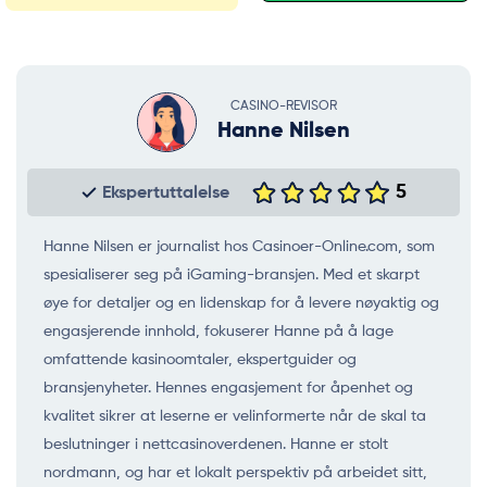
CASINO-REVISOR
Hanne Nilsen
5
Ekspertuttalelse
Hanne Nilsen er journalist hos Casinoer-Online.com, som
spesialiserer seg på iGaming-bransjen. Med et skarpt
øye for detaljer og en lidenskap for å levere nøyaktig og
engasjerende innhold, fokuserer Hanne på å lage
omfattende kasinoomtaler, ekspertguider og
bransjenyheter. Hennes engasjement for åpenhet og
kvalitet sikrer at leserne er velinformerte når de skal ta
beslutninger i nettcasinoverdenen. Hanne er stolt
nordmann, og har et lokalt perspektiv på arbeidet sitt,