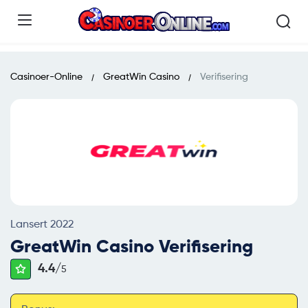
Casinoer-Online
GreatWin Casino
Verifisering
Lansert 2022
GreatWin Casino Verifisering
4.4/
5