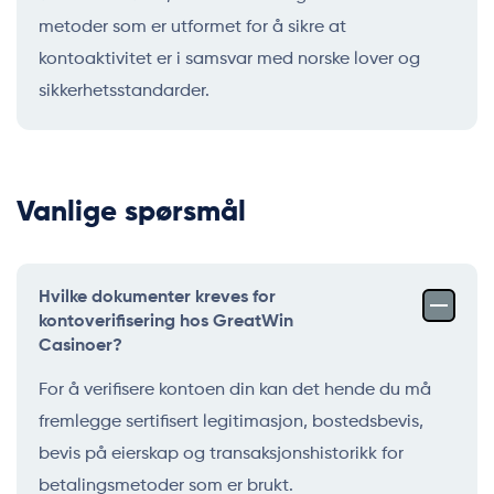
metoder som er utformet for å sikre at
kontoaktivitet er i samsvar med norske lover og
sikkerhetsstandarder.
Vanlige spørsmål
Hvilke dokumenter kreves for
kontoverifisering hos GreatWin
Casinoer?
For å verifisere kontoen din kan det hende du må
fremlegge sertifisert legitimasjon, bostedsbevis,
bevis på eierskap og transaksjonshistorikk for
betalingsmetoder som er brukt.