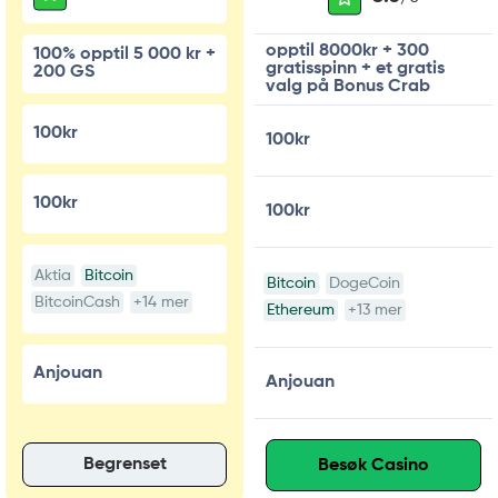
opptil 8000kr + 300
100% opptil 5 000 kr +
gratisspinn + et gratis
200 GS
valg på Bonus Crab
100kr
100kr
100kr
100kr
Aktia
Bitcoin
Bitcoin
DogeCoin
BitcoinCash
+14 mer
Ethereum
+13 mer
Anjouan
Anjouan
Begrenset
Besøk Casino