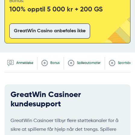
Bonus:
100% opptil 5 000 kr + 200 GS
GreatWin Casino anbefales ikke
Anmeldelse
Bonus
Spilleautomater
Sportsbett
GreatWin Casinoer
kundesupport
GreatWin Casinoer tilbyr flere støttekanaler for å
sikre at spillerne får hjelp når det trengs. Spillere