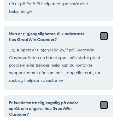
nå ut på for å få hjelp med spørsmål eller
bekymringer.
Hva er tilgjengeligheten til kundestøtte
hos GreatWin Casinoer?
Ja, support er tilgjengelig 24/7 på GreatWin
Casinoer. Enten du har et spørsmål, støter på et
problem eller trenger hjelp, kan du kontakte
supportteamet når som helst, dag eller natt, for
rask og hjelpsom assistanse.
Er kundestøtte tilgjengelig på andre
språk enn engelsk hos GreatWin
Casinoer?