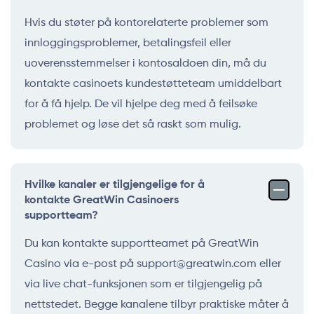
Hvis du støter på kontorelaterte problemer som
innloggingsproblemer, betalingsfeil eller
uoverensstemmelser i kontosaldoen din, må du
kontakte casinoets kundestøtteteam umiddelbart
for å få hjelp. De vil hjelpe deg med å feilsøke
problemet og løse det så raskt som mulig.
Hvilke kanaler er tilgjengelige for å
kontakte GreatWin Casinoers
supportteam?
Du kan kontakte supportteamet på GreatWin
Casino via e-post på
support@greatwin.com
eller
via live chat-funksjonen som er tilgjengelig på
nettstedet. Begge kanalene tilbyr praktiske måter å