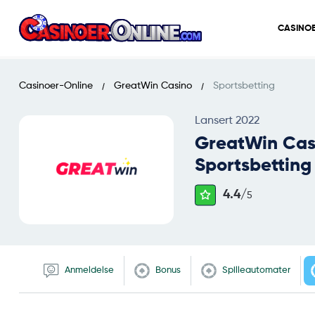
CASINOE
Casinoer-Online
GreatWin Casino
Sportsbetting
Lansert 2022
GreatWin Cas
Sportsbetting
4.4/
5
Anmeldelse
Bonus
Spilleautomater