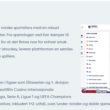
l norske sportsfans med en robust
ter. Fra spenningen ved live-kamper til
 for at det finnes noe for enhver smak.
er ishockey, leverer plattformen en sømløs
spillere.
 i ligaer som Eliteserien og 1. divisjon
GreatWin Casino internasjonale
iga, Serie A, Ligue 1 og UEFA Champions
nativer, inkludert 1×2-utfall, over/under-totaler og doble sjan