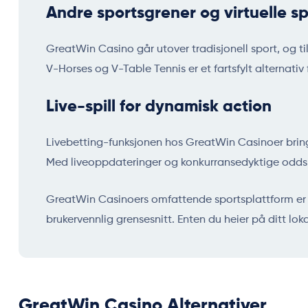
Andre sportsgrener og virtuelle spi
GreatWin Casino går utover tradisjonell sport, og ti
V-Horses og V-Table Tennis er et fartsfylt alternati
Live-spill for dynamisk action
Livebetting-funksjonen hos GreatWin Casinoer bringe
Med liveoppdateringer og konkurransedyktige odds ka
GreatWin Casinoers omfattende sportsplattform er skr
brukervennlig grensesnitt. Enten du heier på ditt lok
GreatWin Casino Alternativer