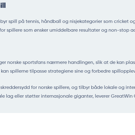
ll
lbyr spill på tennis, håndball og nisjekategorier som cricket o
v for spillere som ønsker umiddelbare resultater og non-stop a
r norske sportsfans nærmere handlingen, slik at de kan plass
n spillerne tilpasse strategiene sine og forbedre spillopple
eddersydd for norske spillere, og tilbyr både lokale og intern
ale lag eller støtter internasjonale giganter, leverer GreatWi