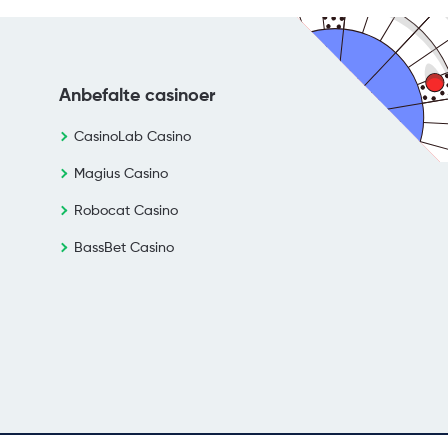
Anbefalte casinoer
CasinoLab Casino
Magius Casino
Robocat Casino
BassBet Casino