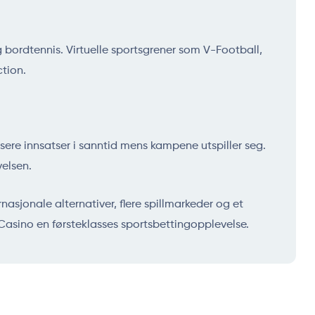
g bordtennis. Virtuelle sportsgrener som V-Football,
ction.
ere innsatser i sanntid mens kampene utspiller seg.
velsen.
asjonale alternativer, flere spillmarkeder og et
n Casino en førsteklasses sportsbettingopplevelse.