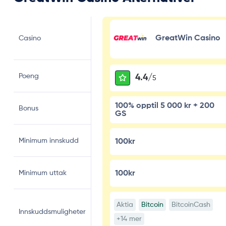
GreatWin Casino
Casino
Poeng
4.4/
5
100% opptil 5 000 kr + 200
Bonus
GS
Minimum innskudd
100kr
Minimum uttak
100kr
Aktia
Bitcoin
BitcoinCash
Innskuddsmuligheter
+14 mer