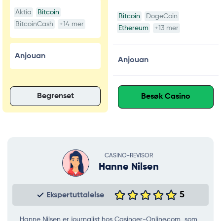
Aktia
Bitcoin
Bitcoin
DogeCoin
BitcoinCash
+14 mer
Ethereum
+13 mer
Anjouan
Anjouan
Begrenset
Besøk Casino
CASINO-REVISOR
Hanne Nilsen
5
Ekspertuttalelse
Hanne Nilsen er journalist hos Casinoer-Online.com, som