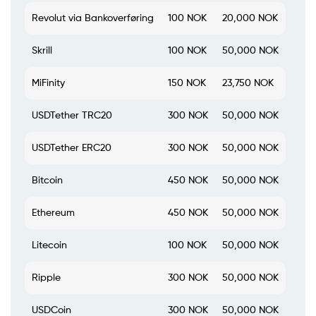
Revolut via Bankoverføring
100 NOK
20,000 NOK
Skrill
100 NOK
50,000 NOK
MiFinity
150 NOK
23,750 NOK
USDTether TRC20
300 NOK
50,000 NOK
USDTether ERC20
300 NOK
50,000 NOK
Bitcoin
450 NOK
50,000 NOK
Ethereum
450 NOK
50,000 NOK
Litecoin
100 NOK
50,000 NOK
Ripple
300 NOK
50,000 NOK
USDCoin
300 NOK
50,000 NOK