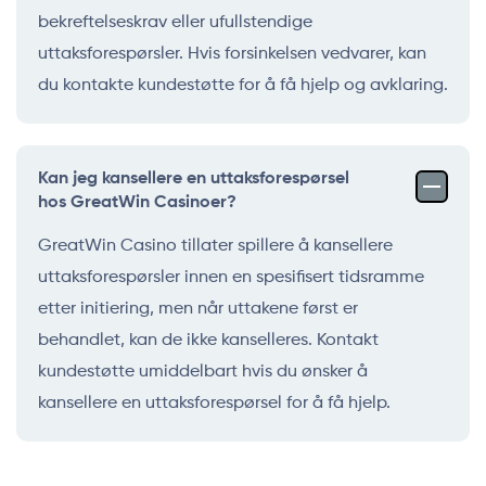
bekreftelseskrav eller ufullstendige
uttaksforespørsler. Hvis forsinkelsen vedvarer, kan
du kontakte kundestøtte for å få hjelp og avklaring.
Kan jeg kansellere en uttaksforespørsel
hos GreatWin Casinoer?
GreatWin Casino tillater spillere å kansellere
uttaksforespørsler innen en spesifisert tidsramme
etter initiering, men når uttakene først er
behandlet, kan de ikke kanselleres. Kontakt
kundestøtte umiddelbart hvis du ønsker å
kansellere en uttaksforespørsel for å få hjelp.