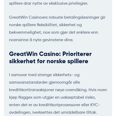
spillere drar nytte av eksklusive privilegier.
GreatWin Casinoers robuste betalingsløsninger gir
norske spillere fleksibilitet, sikkerhet og
bekvemmelighet, noe som gjør det enklere enn
noensinne å nyte gevinstene dine.
GreatWin Casino: Prioriterer
sikkerhet for norske spillere
I samsvar med strenge sikkerhets- og
samsvarsstandarder gjennomgår alle
kredittkorttransaksjoner nøye overvåking. Hvis noen
kjøp flagges som utgjør en uakseptabel risiko,
enten det er av kredittkortprosessorer eller KYC-
avdelingen, iverksettes det umiddelbare tiltak.