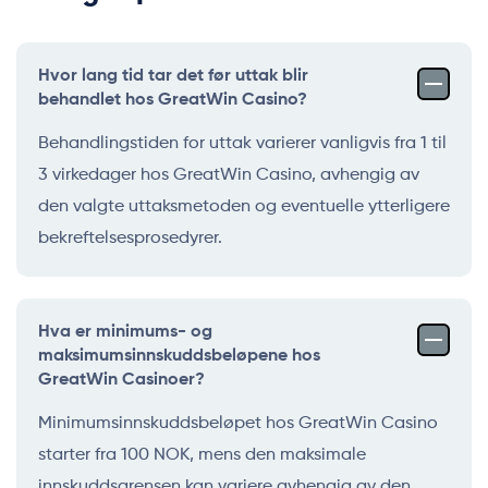
Hvor lang tid tar det før uttak blir
behandlet hos GreatWin Casino?
Behandlingstiden for uttak varierer vanligvis fra 1 til
3 virkedager hos GreatWin Casino, avhengig av
den valgte uttaksmetoden og eventuelle ytterligere
bekreftelsesprosedyrer.
Hva er minimums- og
maksimumsinnskuddsbeløpene hos
GreatWin Casinoer?
Minimumsinnskuddsbeløpet hos GreatWin Casino
starter fra 100 NOK, mens den maksimale
innskuddsgrensen kan variere avhengig av den