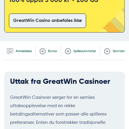
100% opptil 5 000 kr + 200 GS
GreatWin Casino anbefales ikke
Anmeldelse
Bonus
Spilleautomater
Sportsbett
Uttak fra GreatWin Casinoer
GreatWin Casinoer sørger for en sømløs
uttaksopplevelse med en rekke
betalingsalternativer som passer alle spilleres
preferanser. Enten du foretrekker tradisjonelle