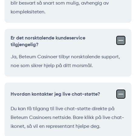
blir besvart så snart som mulig, avhengig av
kompleksiteten.
Er det norsktalende kundeservice
tilgjengelig?
Ja, Beteum Casinoer tilbyr norsktalende support,
noe som sikrer hjelp på ditt morsmål.
Hvordan kontakter jeg live chat-støtte?
Du kan få tilgang til live chat-støtte direkte på
Beteum Casinoers nettside. Bare klikk på live chat-
ikonet, så vil en representant hjelpe deg.