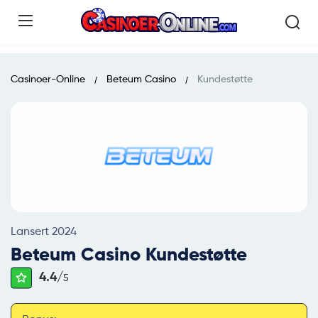
Casinoer-Online
Beteum Casino
Kundestøtte
Lansert 2024
Beteum Casino Kundestøtte
4.4/
5