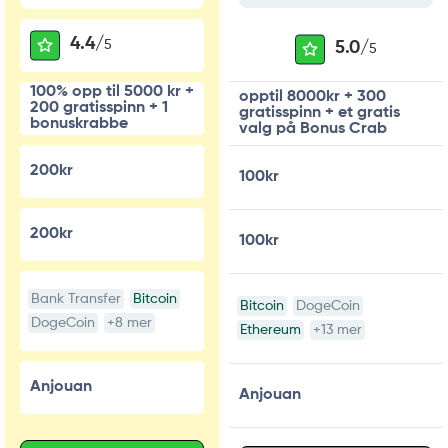
4.4/
5
5.0/
5
100% opp til 5000 kr +
opptil 8000kr + 300
200 gratisspinn + 1
gratisspinn + et gratis
bonuskrabbe
valg på Bonus Crab
200kr
100kr
200kr
100kr
Bank Transfer
Bitcoin
Bitcoin
DogeCoin
DogeCoin
+8 mer
Ethereum
+13 mer
Anjouan
Anjouan