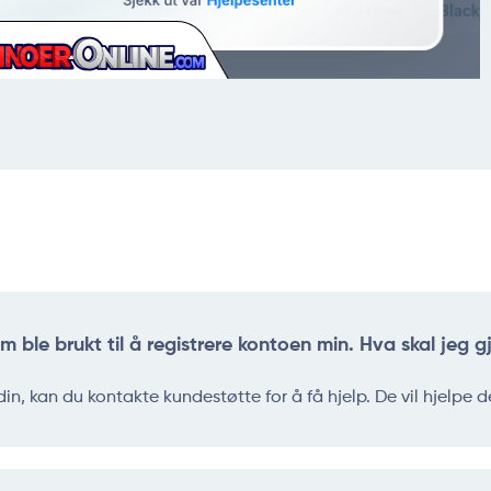
ble brukt til å registrere kontoen min. Hva skal jeg g
din, kan du kontakte kundestøtte for å få hjelp. De vil hjelp