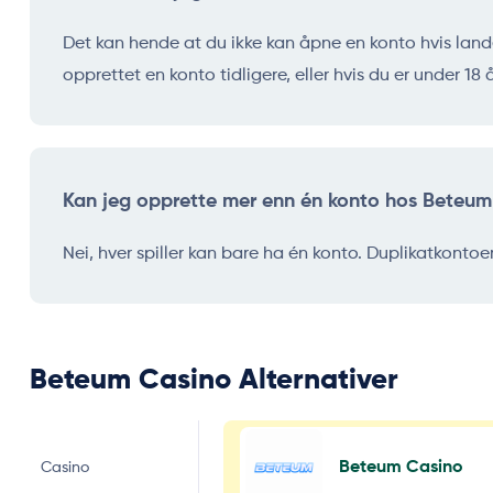
Det kan hende at du ikke kan åpne en konto hvis landet 
opprettet en konto tidligere, eller hvis du er under 18 å
Kan jeg opprette mer enn én konto hos Beteum
Nei, hver spiller kan bare ha én konto. Duplikatkontoer
Beteum Casino Alternativer
Beteum Casino
Casino