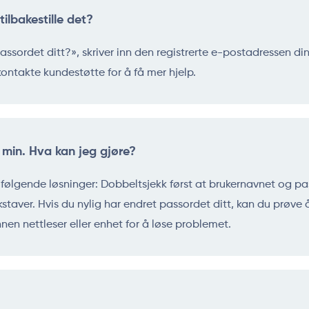
ilbakestille det?
sordet ditt?», skriver inn den registrerte e-postadressen din,
kontakte kundestøtte for å få mer hjelp.
min. Hva kan jeg gjøre?
ølgende løsninger: Dobbeltsjekk først at brukernavnet og passo
kstaver. Hvis du nylig har endret passordet ditt, kan du prøve
en nettleser eller enhet for å løse problemet.