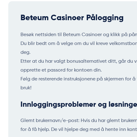
Beteum Casinoer Pålogging
Besøk nettsiden til Beteum Casinoer og klikk på på
Du blir bedt om å velge om du vil kreve velkomstbonu
deg.
Etter at du har valgt bonusalternativet ditt, går du
opprette et passord for kontoen din.
Følg de resterende instruksjonene på skjermen for å fu
bruk!
Innloggingsproblemer og løsninge
Glemt brukernavn/e-post: Hvis du har glemt brukern
for å få hjelp. De vil hjelpe deg med å hente inn ko