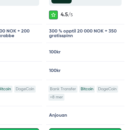
4.5/
5
000 NOK + 200
300 % opptil 20 000 NOK + 350
skrabbe
gratisspinn
100kr
100kr
Bitcoin
DogeCoin
Bank Transfer
Bitcoin
DogeCoin
+8 mer
Anjouan