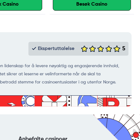
k Casino
Besøk Casino
5
Ekspertuttalelse
en lidenskap for å levere nøyaktig og engasjerende innhold,
sikrer at leserne er velinformerte når de skal ta
n betrodd stemme for casinoentusiaster i og utenfor Norge.
Anbefalte casinoer