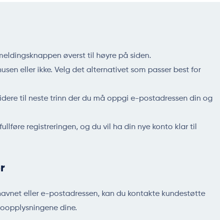
meldingsknappen øverst til høyre på siden.
sen eller ikke. Velg det alternativet som passer best for
 videre til neste trinn der du må oppgi e-postadressen din og
llføre registreringen, og du vil ha din nye konto klar til
r
avnet eller e-postadressen, kan du kontakte kundestøtte
ntoopplysningene dine.