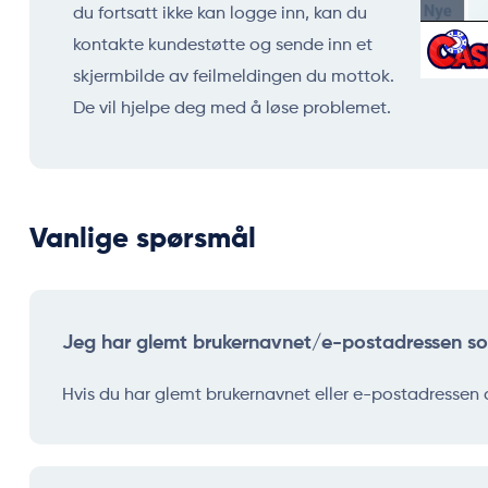
du fortsatt ikke kan logge inn, kan du
kontakte kundestøtte og sende inn et
skjermbilde av feilmeldingen du mottok.
De vil hjelpe deg med å løse problemet.
Vanlige spørsmål
Jeg har glemt brukernavnet/e-postadressen som 
Hvis du har glemt brukernavnet eller e-postadressen 