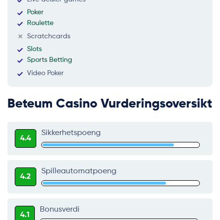
Poker
Roulette
Scratchcards
Slots
Sports Betting
Video Poker
Beteum Casino Vurderingsoversikt
Sikkerhetspoeng
4.4
Spilleautomatpoeng
4.2
Bonusverdi
4.1