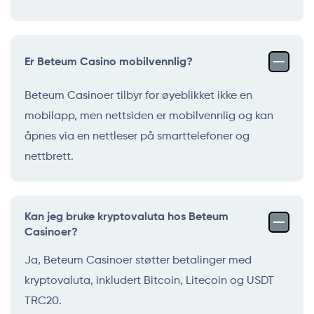
Er Beteum Casino mobilvennlig?
Beteum Casinoer tilbyr for øyeblikket ikke en
mobilapp, men nettsiden er mobilvennlig og kan
åpnes via en nettleser på smarttelefoner og
nettbrett.
Kan jeg bruke kryptovaluta hos Beteum
Casinoer?
Ja, Beteum Casinoer støtter betalinger med
kryptovaluta, inkludert Bitcoin, Litecoin og USDT
TRC20.