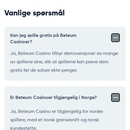
Vanlige spørsmål
Kan jeg spille gratis på Beteum
Casinoer?
Ja, Beteum Casino tilbyr demoversjoner av mange
av spillene sine, slik at spillerne kan prøve dem
gratis før de satser ekte penger.
Er Beteum Casinoer tilgjengelig i Norge?
Ja, Beteum Casino er tilgjengelig for norske
spillere, med et norsk grensesnitt og norsk
kundestøtte.