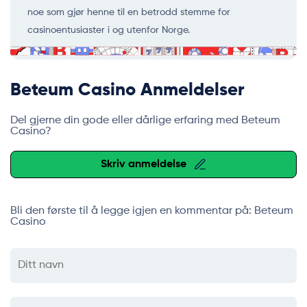
noe som gjør henne til en betrodd stemme for
casinoentusiaster i og utenfor Norge.
Beteum Casino Anmeldelser
Del gjerne din gode eller dårlige erfaring med Beteum
Casino?
Skriv anmeldelse
Bli den første til å legge igjen en kommentar på: Beteum
Casino