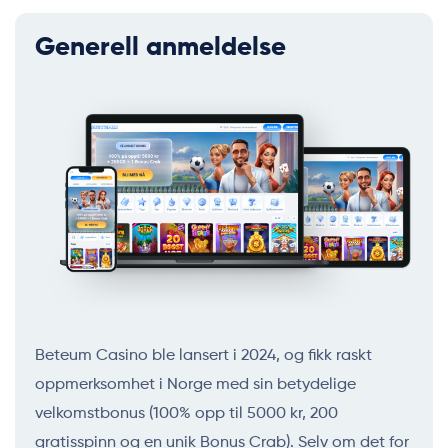
Generell anmeldelse
Beteum Casino ble lansert i 2024, og fikk raskt
oppmerksomhet i Norge med sin betydelige
velkomstbonus (100% opp til 5000 kr, 200
gratisspinn og en unik Bonus Crab). Selv om det for