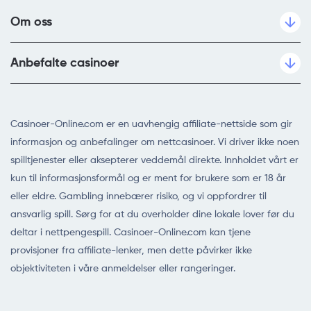
Om oss
Anbefalte casinoer
Casinoer-Online.com er en uavhengig affiliate-nettside som gir
informasjon og anbefalinger om nettcasinoer. Vi driver ikke noen
spilltjenester eller aksepterer veddemål direkte. Innholdet vårt er
kun til informasjonsformål og er ment for brukere som er 18 år
eller eldre. Gambling innebærer risiko, og vi oppfordrer til
ansvarlig spill. Sørg for at du overholder dine lokale lover før du
deltar i nettpengespill. Casinoer-Online.com kan tjene
provisjoner fra affiliate-lenker, men dette påvirker ikke
objektiviteten i våre anmeldelser eller rangeringer.