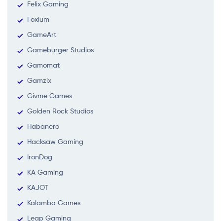
Felix Gaming
Foxium
GameArt
Gameburger Studios
Gamomat
Gamzix
Givme Games
Golden Rock Studios
Habanero
Hacksaw Gaming
IronDog
KA Gaming
KAJOT
Kalamba Games
Leap Gaming