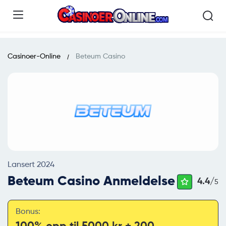
Casinoer-Online
Beteum Casino
Lansert 2024
Beteum Casino Anmeldelse
4.4/
5
Bonus: