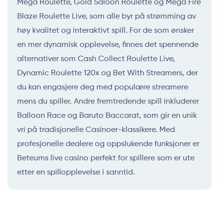
Mega Roulette, Gold Saloon Roulette og Mega Fire
Blaze Roulette Live, som alle byr på strømming av
høy kvalitet og interaktivt spill. For de som ønsker
en mer dynamisk opplevelse, finnes det spennende
alternativer som Cash Collect Roulette Live,
Dynamic Roulette 120x og Bet With Streamers, der
du kan engasjere deg med populære streamere
mens du spiller. Andre fremtredende spill inkluderer
Balloon Race og Baruto Baccarat, som gir en unik
vri på tradisjonelle Casinoer-klassikere. Med
profesjonelle dealere og oppslukende funksjoner er
Beteums live casino perfekt for spillere som er ute
etter en spillopplevelse i sanntid.