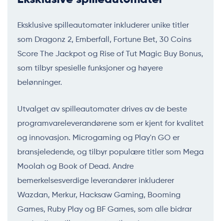
Eksklusive spilleautomater inkluderer unike titler
som Dragonz 2, Emberfall, Fortune Bet, 30 Coins
Score The Jackpot og Rise of Tut Magic Buy Bonus,
som tilbyr spesielle funksjoner og høyere
belønninger.
Utvalget av spilleautomater drives av de beste
programvareleverandørene som er kjent for kvalitet
og innovasjon. Microgaming og Play'n GO er
bransjeledende, og tilbyr populære titler som Mega
Moolah og Book of Dead. Andre
bemerkelsesverdige leverandører inkluderer
Wazdan, Merkur, Hacksaw Gaming, Booming
Games, Ruby Play og BF Games, som alle bidrar