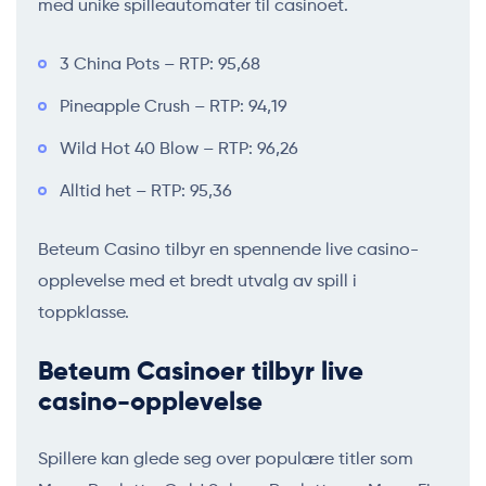
med unike spilleautomater til casinoet.
3 China Pots – RTP: 95,68
Pineapple Crush – RTP: 94,19
Wild Hot 40 Blow – RTP: 96,26
Alltid het – RTP: 95,36
Beteum Casino tilbyr en spennende live casino-
opplevelse med et bredt utvalg av spill i
toppklasse.
Beteum Casinoer tilbyr live
casino-opplevelse
Spillere kan glede seg over populære titler som