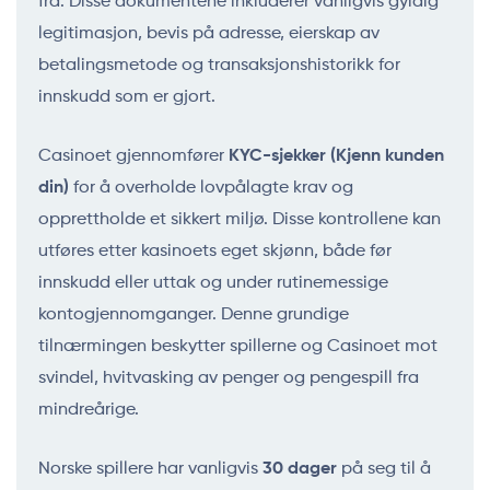
fra. Disse dokumentene inkluderer vanligvis gyldig
legitimasjon, bevis på adresse, eierskap av
betalingsmetode og transaksjonshistorikk for
innskudd som er gjort.
Casinoet gjennomfører
KYC-sjekker (Kjenn kunden
din)
for å overholde lovpålagte krav og
opprettholde et sikkert miljø. Disse kontrollene kan
utføres etter kasinoets eget skjønn, både før
innskudd eller uttak og under rutinemessige
kontogjennomganger. Denne grundige
tilnærmingen beskytter spillerne og Casinoet mot
svindel, hvitvasking av penger og pengespill fra
mindreårige.
Norske spillere har vanligvis
30 dager
på seg til å