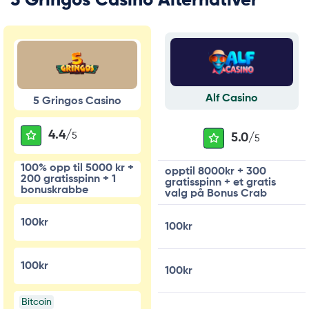
5 Gringos Casino Alternativer
Alf Casino
5 Gringos Casino
4.4/
5
5.0/
5
100% opp til 5000 kr +
opptil 8000kr + 300
200 gratisspinn + 1
gratisspinn + et gratis
bonuskrabbe
valg på Bonus Crab
100kr
100kr
100kr
100kr
Bitcoin