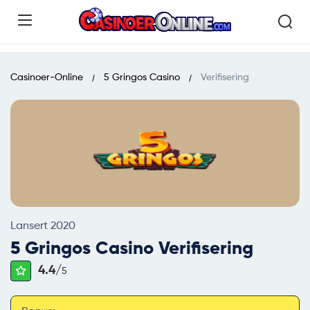
Casinoer-Online
5 Gringos Casino
Verifisering
Lansert 2020
5 Gringos Casino Verifisering
4.4/
5