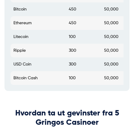
Bitcoin
450
50,000
Ethereum
450
50,000
Litecoin
100
50,000
Ripple
300
50,000
USD Coin
300
50,000
Bitcoin Cash
100
50,000
Hvordan ta ut gevinster fra 5
Gringos Casinoer