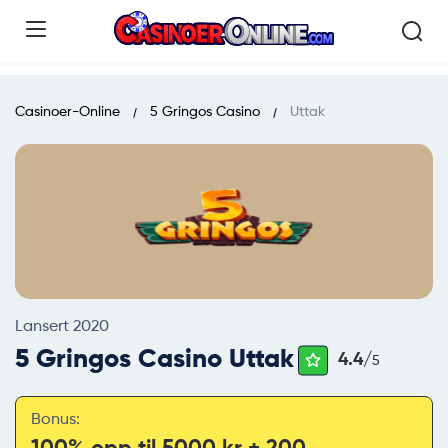
Casinoer-Online
5 Gringos Casino
Uttak
Lansert 2020
5 Gringos Casino Uttak
4.4/
5
Bonus: