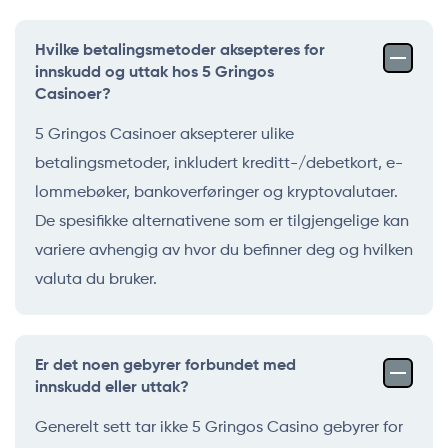
Hvilke betalingsmetoder aksepteres for
innskudd og uttak hos 5 Gringos
Casinoer?
5 Gringos Casinoer aksepterer ulike
betalingsmetoder, inkludert kreditt-/debetkort, e-
lommebøker, bankoverføringer og kryptovalutaer.
De spesifikke alternativene som er tilgjengelige kan
variere avhengig av hvor du befinner deg og hvilken
valuta du bruker.
Er det noen gebyrer forbundet med
innskudd eller uttak?
Generelt sett tar ikke 5 Gringos Casino gebyrer for