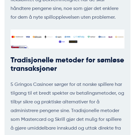
fleksibilitet og bekvemmelighet når de skal
håndtere pengene sine, noe som gjør det enklere
for dem å nyte spillopplevelsen uten problemer.
Tradisjonelle metoder for sømløse
transaksjoner
5 Gringos Casinoer sørger for at norske spillere har
tilgang til et bredt spekter av betalingsmetoder, og
tilbyr sikre og praktiske alternativer for å
administrere pengene sine. Tradisjonelle metoder
som Mastercard og Skrill gjør det mulig for spillere
å gjøre umiddelbare innskudd og uttak direkte fra