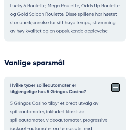
Lucky 6 Roulette, Mega Roulette, Odds Up Roulette
og Gold Saloon Roulette. Disse spillene har høstet
stor anerkjennelse for sitt høye tempo, strømming
av høy kvalitet og en oppslukende opplevelse.
Vanlige spørsmål
Hvilke typer spilleautomater er
tilgjengelige hos 5 Gringos Casino?
5 Gringos Casino tilbyr et bredt utvalg av
spilleautomater, inkludert klassiske
spilleautomater, videoautomater, progressive
jackpot-automater og temaslots med