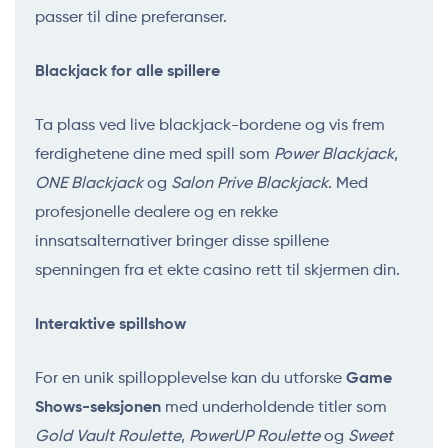
passer til dine preferanser.
Blackjack for alle spillere
Ta plass ved live blackjack-bordene og vis frem
ferdighetene dine med spill som
Power Blackjack
,
ONE Blackjack
og
Salon Prive Blackjack
. Med
profesjonelle dealere og en rekke
innsatsalternativer bringer disse spillene
spenningen fra et ekte casino rett til skjermen din.
Interaktive spillshow
For en unik spillopplevelse kan du utforske
Game
Shows-seksjonen
med underholdende titler som
Gold Vault Roulette
,
PowerUP Roulette
og
Sweet