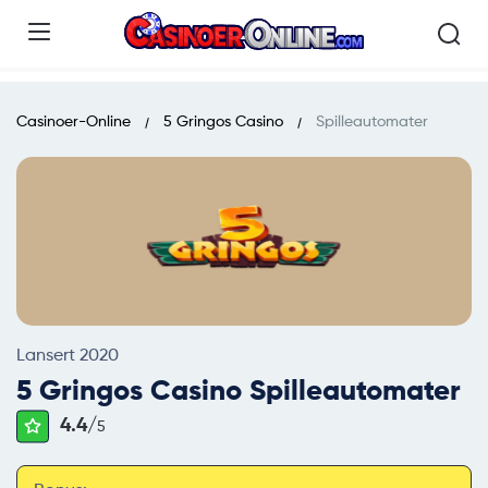
Casinoer-Online
5 Gringos Casino
Spilleautomater
Lansert 2020
5 Gringos Casino Spilleautomater
4.4/
5