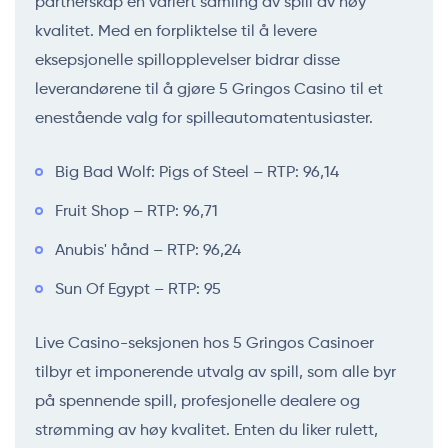
partnerskap en variert samling av spill av høy
kvalitet. Med en forpliktelse til å levere
eksepsjonelle spillopplevelser bidrar disse
leverandørene til å gjøre 5 Gringos Casino til et
enestående valg for spilleautomatentusiaster.
Big Bad Wolf: Pigs of Steel – RTP: 96,14
Fruit Shop – RTP: 96,71
Anubis' hånd – RTP: 96,24
Sun Of Egypt – RTP: 95
Live Casino-seksjonen hos 5 Gringos Casinoer
tilbyr et imponerende utvalg av spill, som alle byr
på spennende spill, profesjonelle dealere og
strømming av høy kvalitet. Enten du liker rulett,