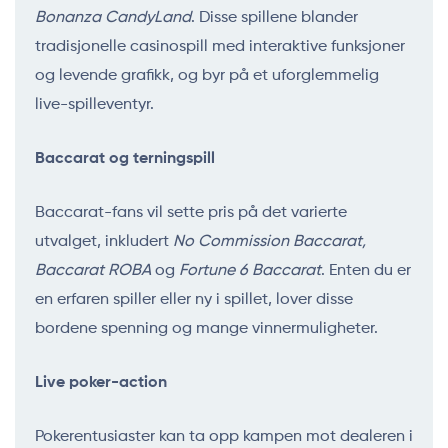
Bonanza CandyLand
. Disse spillene blander
tradisjonelle casinospill med interaktive funksjoner
og levende grafikk, og byr på et uforglemmelig
live-spilleventyr.
Baccarat og terningspill
Baccarat-fans vil sette pris på det varierte
utvalget, inkludert
No Commission Baccarat,
Baccarat ROBA
og
Fortune 6 Baccarat
. Enten du er
en erfaren spiller eller ny i spillet, lover disse
bordene spenning og mange vinnermuligheter.
Live poker-action
Pokerentusiaster kan ta opp kampen mot dealeren i