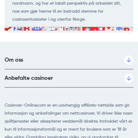
nordmann, og har et lokalt perspektiv på arbeidet sitt,
noe som gjør henne til en betrodd stemme for
casinoentusiaster i og utenfor Norge.
Om oss
Anbefalte casinoer
Casinoer-Online.com er en uavhengig affiliate-nettside som gir
informasjon og anbefalinger om nettcasinoer. Vi driver ikke noen
spilltjenester eller aksepterer veddemål direkte. Innholdet vårt er
kun til informasjonsformål og er ment for brukere som er 18 år
eller eldre. Gambling innebærer risiko, og vi oppfordrer til