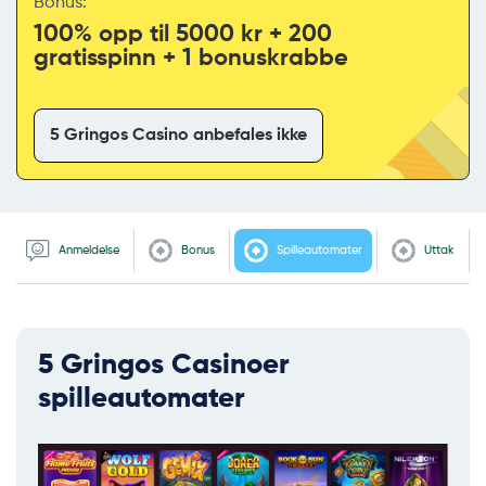
Bonus:
100% opp til 5000 kr + 200
gratisspinn + 1 bonuskrabbe
5 Gringos Casino anbefales ikke
Anmeldelse
Bonus
Spilleautomater
Uttak
5 Gringos Casinoer
spilleautomater