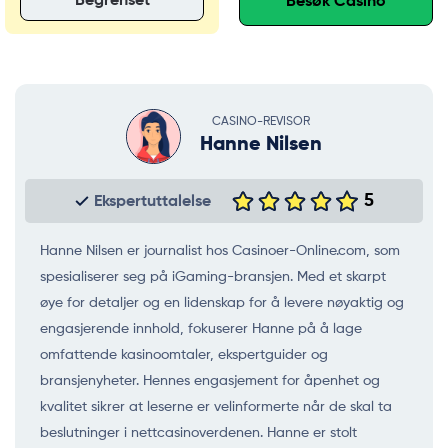
Begrenset
Besøk Casino
CASINO-REVISOR
Hanne Nilsen
5
Ekspertuttalelse
Hanne Nilsen er journalist hos Casinoer-Online.com, som
spesialiserer seg på iGaming-bransjen. Med et skarpt
øye for detaljer og en lidenskap for å levere nøyaktig og
engasjerende innhold, fokuserer Hanne på å lage
omfattende kasinoomtaler, ekspertguider og
bransjenyheter. Hennes engasjement for åpenhet og
kvalitet sikrer at leserne er velinformerte når de skal ta
beslutninger i nettcasinoverdenen. Hanne er stolt