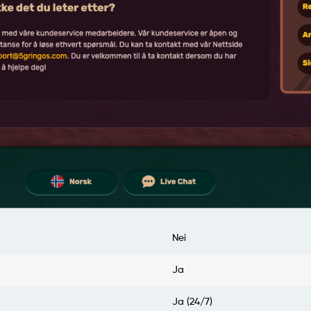
Nei
Ja
Ja (24/7)