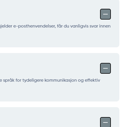
 gjelder e-posthenvendelser, får du vanligvis svar innen
ne språk for tydeligere kommunikasjon og effektiv