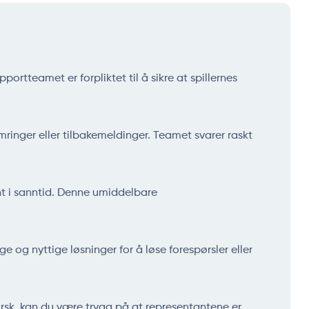
portteamet er forpliktet til å sikre at spillernes
ringer eller tilbakemeldinger. Teamet svarer raskt
nt i sanntid. Denne umiddelbare
e og nyttige løsninger for å løse forespørsler eller
rsk, kan du være trygg på at representantene er