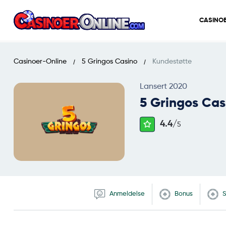
CASINOE
Casinoer-Online
5 Gringos Casino
Kundestøtte
Lansert 2020
5 Gringos Cas
4.4/
5
Anmeldelse
Bonus
S