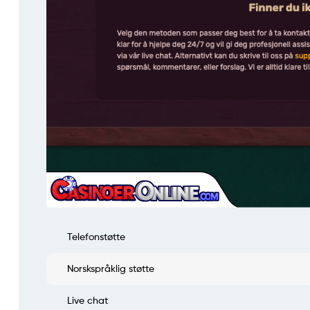
Telefonstøtte
Norskspråklig støtte
Live chat