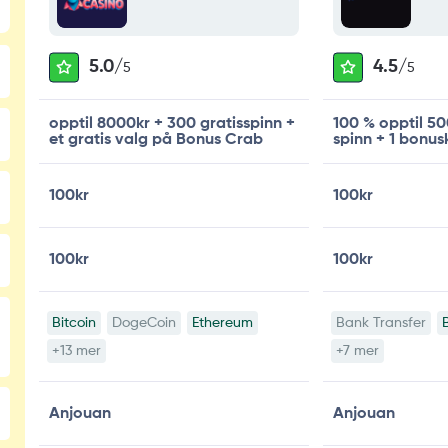
5.0/
4.5/
5
5
opptil 8000kr + 300 gratisspinn +
100 % opptil 5
et gratis valg på Bonus Crab
spinn + 1 bonu
100kr
100kr
100kr
100kr
Bitcoin
DogeCoin
Ethereum
Bank Transfer
+13 mer
+7 mer
Anjouan
Anjouan