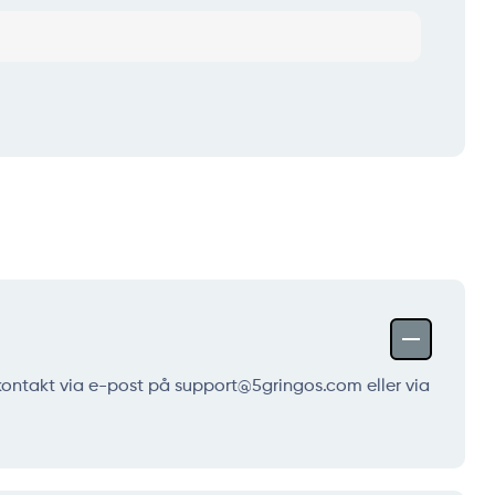
 kontakt via e-post på
support@5gringos.com
eller via