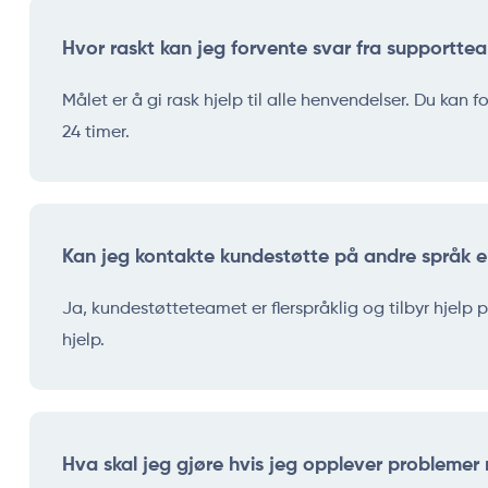
Hvor raskt kan jeg forvente svar fra supportte
Målet er å gi rask hjelp til alle henvendelser. Du kan 
24 timer.
Kan jeg kontakte kundestøtte på andre språk 
Ja, kundestøtteteamet er flerspråklig og tilbyr hjelp
hjelp.
Hva skal jeg gjøre hvis jeg opplever problemer 