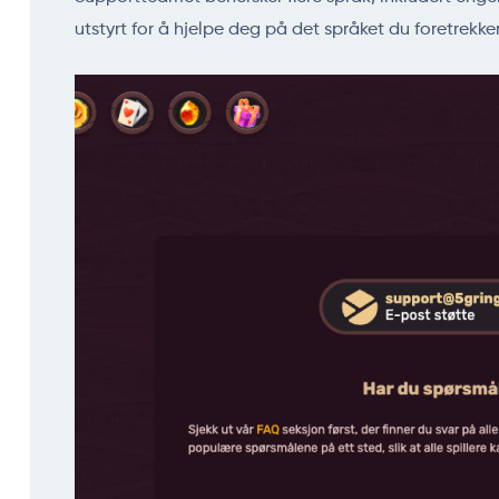
utstyrt for å hjelpe deg på det språket du foretrekke