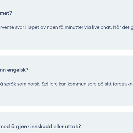
amet?
forvente svar i løpet av noen få minutter via live chat. Når det
enn engelsk?
 på språk som norsk. Spillere kan kommunisere på sitt foretruk
med å gjøre innskudd eller uttak?