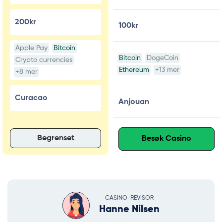
200kr
100kr
Apple Pay
Bitcoin
Bitcoin
DogeCoin
Crypto currencies
Ethereum
+13 mer
+8 mer
Curacao
Anjouan
Begrenset
Besøk Casino
CASINO-REVISOR
Hanne Nilsen