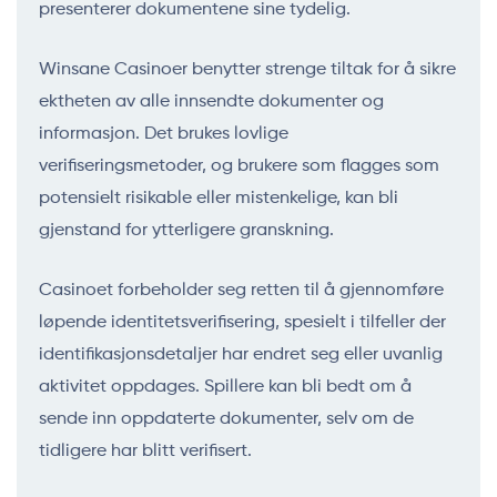
presenterer dokumentene sine tydelig.
Winsane Casinoer benytter strenge tiltak for å sikre
ektheten av alle innsendte dokumenter og
informasjon. Det brukes lovlige
verifiseringsmetoder, og brukere som flagges som
potensielt risikable eller mistenkelige, kan bli
gjenstand for ytterligere granskning.
Casinoet forbeholder seg retten til å gjennomføre
løpende identitetsverifisering, spesielt i tilfeller der
identifikasjonsdetaljer har endret seg eller uvanlig
aktivitet oppdages. Spillere kan bli bedt om å
sende inn oppdaterte dokumenter, selv om de
tidligere har blitt verifisert.