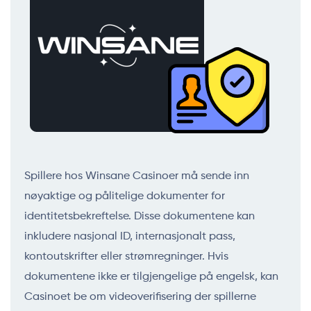
Spillere hos Winsane Casinoer må sende inn
nøyaktige og pålitelige dokumenter for
identitetsbekreftelse. Disse dokumentene kan
inkludere nasjonal ID, internasjonalt pass,
kontoutskrifter eller strømregninger. Hvis
dokumentene ikke er tilgjengelige på engelsk, kan
Casinoet be om videoverifisering der spillerne