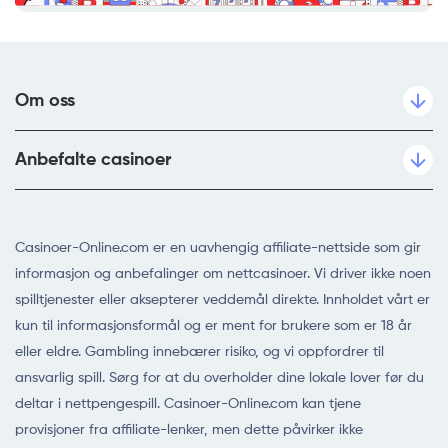
Om oss
Anbefalte casinoer
Casinoer-Online.com er en uavhengig affiliate-nettside som gir
informasjon og anbefalinger om nettcasinoer. Vi driver ikke noen
spilltjenester eller aksepterer veddemål direkte. Innholdet vårt er
kun til informasjonsformål og er ment for brukere som er 18 år
eller eldre. Gambling innebærer risiko, og vi oppfordrer til
ansvarlig spill. Sørg for at du overholder dine lokale lover før du
deltar i nettpengespill. Casinoer-Online.com kan tjene
provisjoner fra affiliate-lenker, men dette påvirker ikke