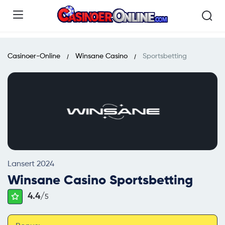
Casinoer-Online
Winsane Casino
Sportsbetting
Lansert 2024
Winsane Casino Sportsbetting
4.4/
5