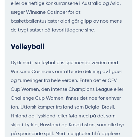
eller de heftige konkurransene i Australia og Asia,
sørger Winsane Casinoer for at
basketballentusiaster aldri går glipp av noe mens
de trygt satser på favorittlagene sine.
Volleyball
Dykk ned i volleyballens spennende verden med
Winsane Casinoers omfattende dekning av ligaer
og turneringer fra hele verden. Enten det er CEV
Cup Women, den intense Champions League eller
Challenge Cup Women, finnes det noe for enhver
fan. Utforsk kamper fra land som Belgia, Brasil,
Finland og Tyskland, eller følg med på det som
skjer i Tyrkia, Russland og Kasakhstan, som alle byr
på spennende spill. Med muligheter til å oppleve