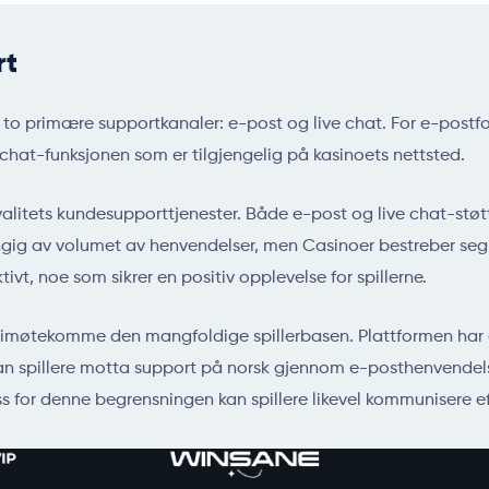
rt
 to primære supportkanaler: e-post og live chat. For e-postf
e chat-funksjonen som er tilgjengelig på kasinoets nettsted.
alitets kundesupporttjenester. Både e-post og live chat-støtte 
hengig av volumet av henvendelser, men Casinoer bestreber se
ivt, noe som sikrer en positiv opplevelse for spillerne.
å imøtekomme den mangfoldige spillerbasen. Plattformen har e
 kan spillere motta support på norsk gjennom e-posthenvendelse
ross for denne begrensningen kan spillere likevel kommunisere