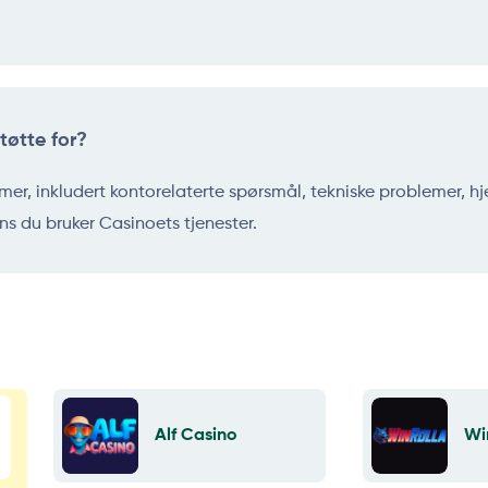
tøtte for?
emer, inkludert kontorelaterte spørsmål, tekniske problemer,
s du bruker Casinoets tjenester.
Alf Casino
Wi