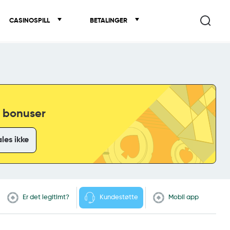
CASINOSPILL
BETALINGER
3 bonuser
les ikke
Er det legitimt?
Kundestøtte
Mobil app