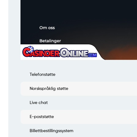
Telefonstøtte
Norskspråklig støtte
Live chat
E-poststøtte
Billettbestillingssystem