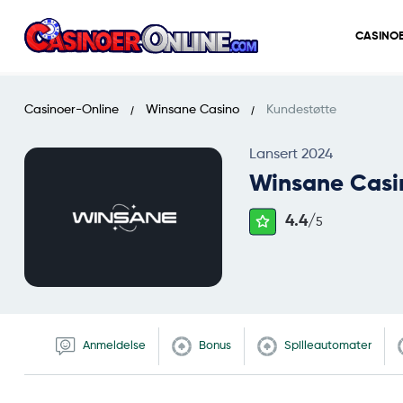
CASINOE
Casinoer-Online
Winsane Casino
Kundestøtte
Lansert 2024
Winsane Casi
4.4/
5
Anmeldelse
Bonus
Spilleautomater