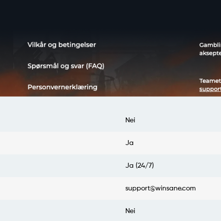
Nei
Ja
Ja (24/7)
support@winsane.com
Nei