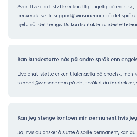
Svar: Live chat-støtte er kun tilgjengelig på engels
henvendelser til
support@winsane.com
på det språket
hjelp når det trengs. Du kan kontakte kundestøtteteame
Kan kundestøtte nås på andre språk enn engel
Live chat-støtte er kun tilgjengelig på engelsk, men
support@winsane.com
på det språket du foretrekker, 
Kan jeg stenge kontoen min permanent hvis jeg ø
Ja, hvis du ønsker å slutte å spille permanent, kan