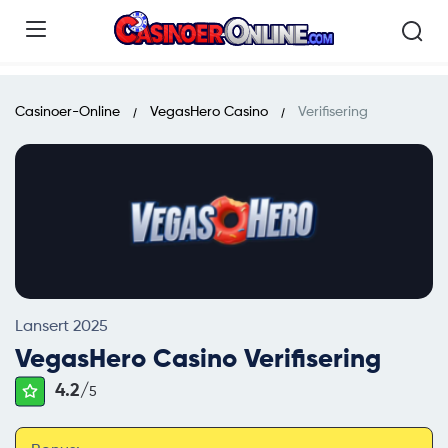
Casinoer-Online
VegasHero Casino
Verifisering
Lansert 2025
VegasHero Casino Verifisering
4.2/
5