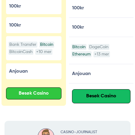
100kr
100kr
100kr
100kr
Bank Transfer
Bitcoin
Bitcoin
DogeCoin
BitcoinCash
+10 mer
Ethereum
+13 mer
Anjouan
Anjouan
Besøk Casino
Besøk Casino
CASINO-JOURNALIST