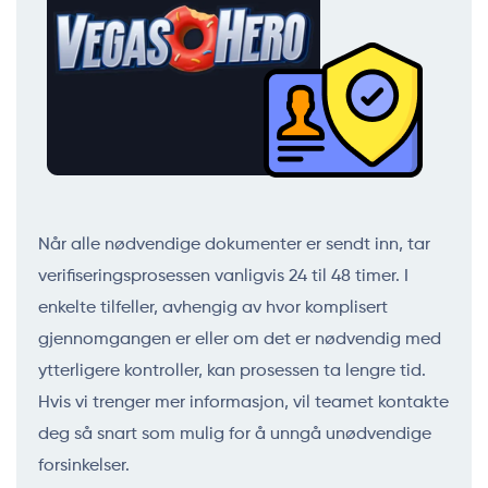
Når alle nødvendige dokumenter er sendt inn, tar
verifiseringsprosessen vanligvis 24 til 48 timer. I
enkelte tilfeller, avhengig av hvor komplisert
gjennomgangen er eller om det er nødvendig med
ytterligere kontroller, kan prosessen ta lengre tid.
Hvis vi trenger mer informasjon, vil teamet kontakte
deg så snart som mulig for å unngå unødvendige
forsinkelser.