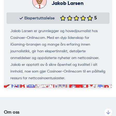
Jakob Larsen
5
Ekspertuttalelse
Jakob Larsen er grunnlegger og hovedjournalist hos
Casinoer-Online.com. Med en dyp lidenskap for
iGaming-bransjen og mange års erfaring innen
journalistikk, gir han ekspertinnsikt, detaljerte
anmeldelser og oppdaterte nyheter om nettcasinoer.
Jakob er opptatt av å sikre åpenhet og kvalitet i alt
innhold, noe som gjør Casinoer-Online.com til en pålitelig
ressurs for nettcasinoentusiaster.
Om oss