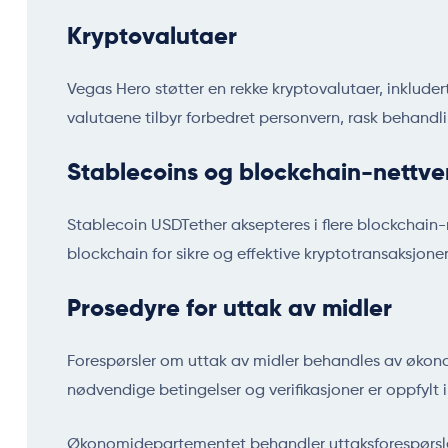
Kryptovalutaer
Vegas Hero støtter en rekke kryptovalutaer, inklude
valutaene tilbyr forbedret personvern, rask behandl
Stablecoins og blockchain-nettve
Stablecoin USDTether aksepteres i flere blockchain-n
blockchain for sikre og effektive kryptotransaksjoner
Prosedyre for uttak av midler
Forespørsler om uttak av midler behandles av økonomit
nødvendige betingelser og verifikasjoner er oppfylt
Økonomidepartementet behandler uttaksforespørsler 