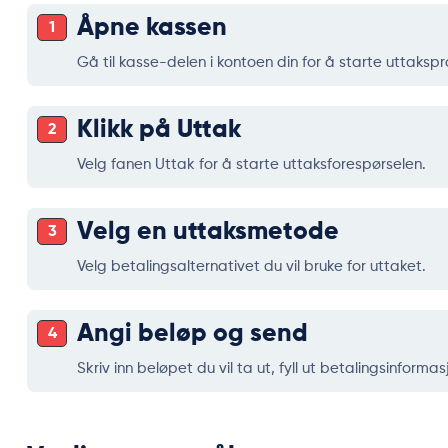
Åpne kassen
1
Gå til kasse-delen i kontoen din for å starte uttaksp
Klikk på Uttak
2
Velg fanen Uttak for å starte uttaksforespørselen.
Velg en uttaksmetode
3
Velg betalingsalternativet du vil bruke for uttaket.
Angi beløp og send
4
Skriv inn beløpet du vil ta ut, fyll ut betalingsinfor