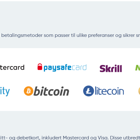
e betalingsmetoder som passer til ulike preferanser og sikrer s
itt- og debetkort, inkludert Mastercard og Visa. Disse utbred