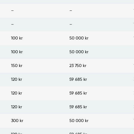
–
–
–
–
100 kr
50 000 kr
100 kr
50 000 kr
150 kr
23 750 kr
120 kr
59 685 kr
120 kr
59 685 kr
120 kr
59 685 kr
300 kr
50 000 kr