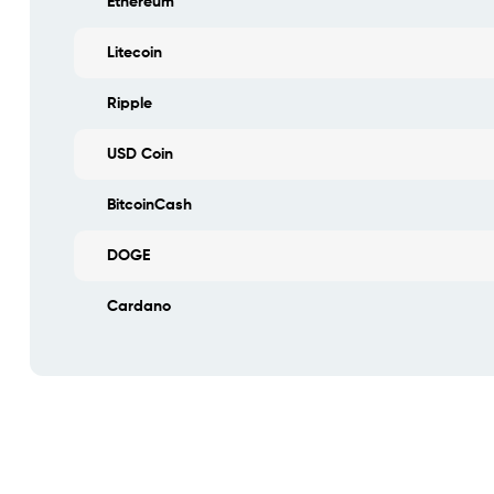
Ethereum
Litecoin
Ripple
USD Coin
BitcoinCash
DOGE
Cardano