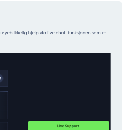
Få øyeblikkelig hjelp via live chat-funksjonen som er