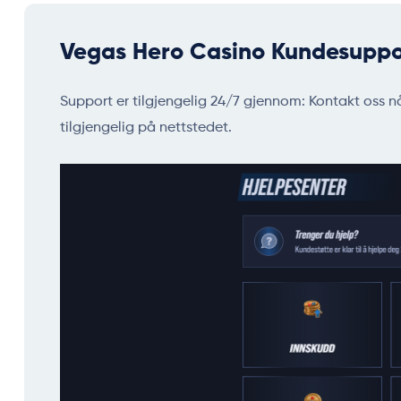
Vegas Hero Casino Kundesuppo
Support er tilgjengelig 24/7 gjennom: Kontakt oss n
tilgjengelig på nettstedet.