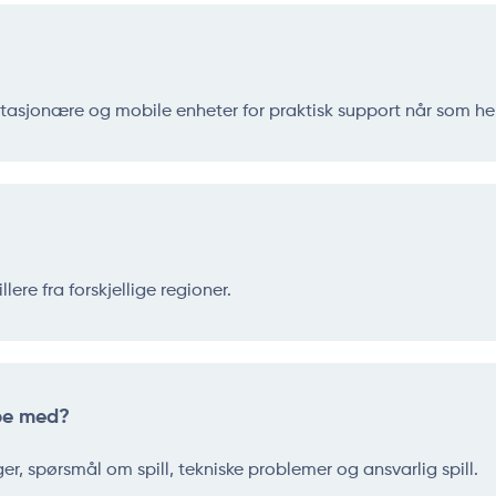
 stasjonære og mobile enheter for praktisk support når som hel
ere fra forskjellige regioner.
lpe med?
, spørsmål om spill, tekniske problemer og ansvarlig spill.