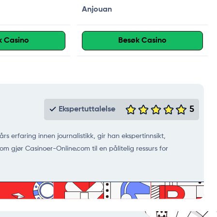
Anjouan
k Casino
Besøk Casino
5
Ekspertuttalelse
rfaring innen journalistikk, gir han ekspertinnsikt,
m gjør Casinoer-Online.com til en pålitelig ressurs for