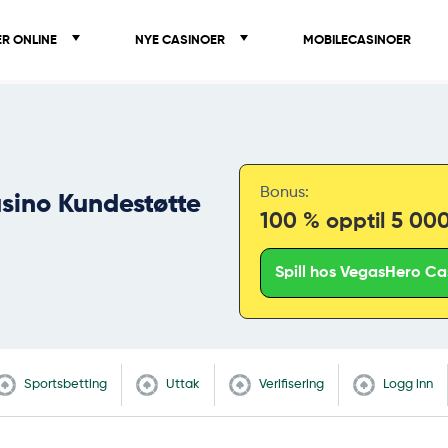
R ONLINE
NYE CASINOER
MOBILECASINOER
Bonus:
sino Kundestøtte
100 % opptil 5 00
Spill hos VegasHero Ca
Sportsbetting
Uttak
Verifisering
Logg inn