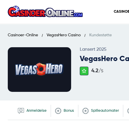
CASINOE
Casinoer-Online
VegasHero Casino
Kundestøtte
Lansert 2025
VegasHero Ca
4.2/
5
Anmeldelse
Bonus
Spilleautomater