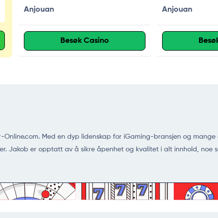
Anjouan
Anjouan
Besøk Casino
Besø
Online.com. Med en dyp lidenskap for iGaming-bransjen og mange års e
 Jakob er opptatt av å sikre åpenhet og kvalitet i alt innhold, noe so