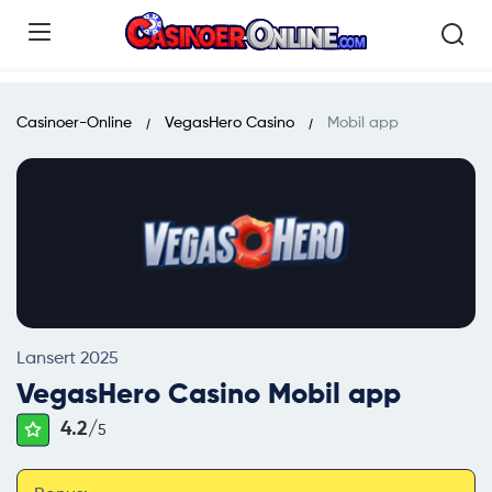
Casinoer-Online
VegasHero Casino
Mobil app
Lansert 2025
VegasHero Casino Mobil app
4.2/
5