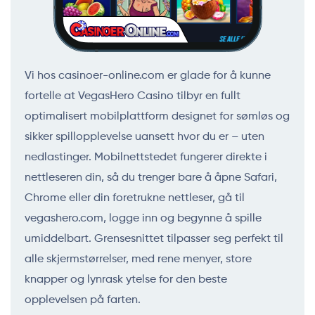
Vi hos casinoer-online.com er glade for å kunne
fortelle at VegasHero Casino tilbyr en fullt
optimalisert mobilplattform designet for sømløs og
sikker spillopplevelse uansett hvor du er – uten
nedlastinger. Mobilnettstedet fungerer direkte i
nettleseren din, så du trenger bare å åpne Safari,
Chrome eller din foretrukne nettleser, gå til
vegashero.com, logge inn og begynne å spille
umiddelbart. Grensesnittet tilpasser seg perfekt til
alle skjermstørrelser, med rene menyer, store
knapper og lynrask ytelse for den beste
opplevelsen på farten.