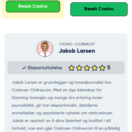
Besøk Casino
Besøk Casino
CASINO-JOURNALIST
Jakob Larsen
5
Ekspertuttalelse
Jakob Larsen er grunnlegger og hovedjournalist hos
Casinoer-Online.com. Med en dyp lidenskap for
iGaming-bransjen og mange års erfaring innen
journalistikk, gir han ekspertinnsikt, detaljerte
anmeldelser og oppdaterte nyheter om nettcasinoer.
Jakob er opptatt av å sikre åpenhet og kvalitet i alt
innhold, noe som gjør Casinoer-Online.com til en pålitelig