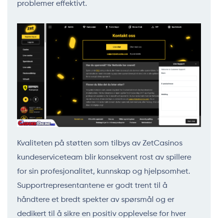
problemer effektivt.
Kvaliteten på støtten som tilbys av ZetCasinos
kundeserviceteam blir konsekvent rost av spillere
for sin profesjonalitet, kunnskap og hjelpsomhet.
Supportrepresentantene er godt trent til å
håndtere et bredt spekter av spørsmål og er
dedikert til å sikre en positiv opplevelse for hver