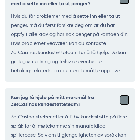
med å sette inn eller ta ut penger?
Hvis du får problemer med å sette inn eller ta ut
penger, må du først forsikre deg om at du har
oppfylt alle krav og har nok penger på kontoen din.
Hvis problemet vedvarer, kan du kontakte
ZetCasinos kundestøtteteam for å få hjelp. De kan
gi deg veiledning og feilsøke eventuelle
betalingsrelaterte problemer du måtte oppleve.
Kan jeg få hjelp på mitt morsmål fra
ZetCasinos kundestøtteteam?
ZetCasino streber etter å tilby kundestøtte på flere
språk for å imøtekomme sin mangfoldige
spillerbase. Selv om tilgjengeligheten av språk kan