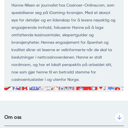
Hanne Nilsen er journalist hos Casinoer-Online.com, som
spesialiserer seg på iGaming-bransjen. Med et skarpt
øye for detaljer og en lidenskap for å levere nøyaktig og
engasjerende innhold, fokuserer Hanne på å lage
omfattende kasinoomtaler, ekspertguider og
bransjenyheter. Hennes engasjement for åpenhet og
kvalitet sikrer at leserne er velinformerte når de skal ta
beslutninger i nettcasinoverdenen. Hanne er stolt
nordmann, og har et lokalt perspektiv på arbeidet sitt,
noe som gjør henne til en betrodd stemme for
casinoentusiaster i og utenfor Norge.
Om oss