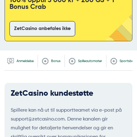
100% opptil 5 000 kr + 200 GS + 1
Bonus Crab
ZetCasino anbefales ikke
Anmeldelse
Bonus
Spilleautomater
Sportsbett
ZetCasino kundestøtte
Spillere kan nå ut til supportteamet via e-post på
support@zetcasino.com
. Denne kanalen gir
mulighet for detaljerte henvendelser og gir en