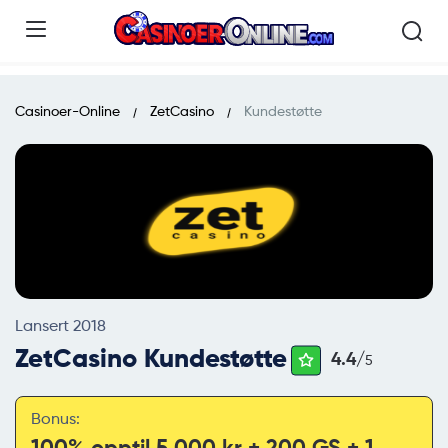
Casinoer-Online
ZetCasino
Kundestøtte
Lansert 2018
ZetCasino Kundestøtte
4.4/
5
Bonus: