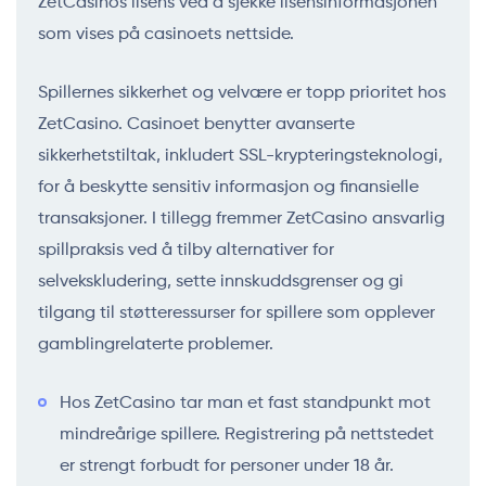
ZetCasinos lisens ved å sjekke lisensinformasjonen
som vises på casinoets nettside.
Spillernes sikkerhet og velvære er topp prioritet hos
ZetCasino. Casinoet benytter avanserte
sikkerhetstiltak, inkludert SSL-krypteringsteknologi,
for å beskytte sensitiv informasjon og finansielle
transaksjoner. I tillegg fremmer ZetCasino ansvarlig
spillpraksis ved å tilby alternativer for
selvekskludering, sette innskuddsgrenser og gi
tilgang til støtteressurser for spillere som opplever
gamblingrelaterte problemer.
Hos ZetCasino tar man et fast standpunkt mot
mindreårige spillere. Registrering på nettstedet
er strengt forbudt for personer under 18 år.