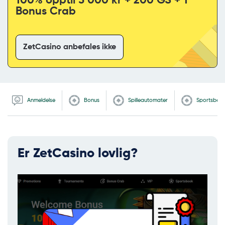
100% opptil 5 000 kr + 200 GS + 1
Bonus Crab
ZetCasino anbefales ikke
Anmeldelse
Bonus
Spilleautomater
Sportsbett
Er ZetCasino lovlig?