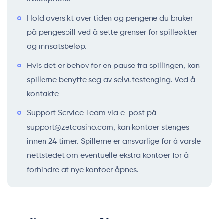
Hold oversikt over tiden og pengene du bruker
på pengespill ved å sette grenser for spilleøkter
og innsatsbeløp.
Hvis det er behov for en pause fra spillingen, kan
spillerne benytte seg av selvutestenging. Ved å
kontakte
Support Service Team via e-post på
support@zetcasino.com
, kan kontoer stenges
innen 24 timer. Spillerne er ansvarlige for å varsle
nettstedet om eventuelle ekstra kontoer for å
forhindre at nye kontoer åpnes.