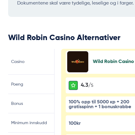
Dokumentene skal være tydelige, leselige og i farger. Sø
Wild Robin Casino Alternativer
Wild Robin Casino
Casino
Poeng
4.3/
5
100% opp til 5000 кр + 200
Bonus
gratisspinn + 1 bonuskrabbe
Minimum innskudd
100kr