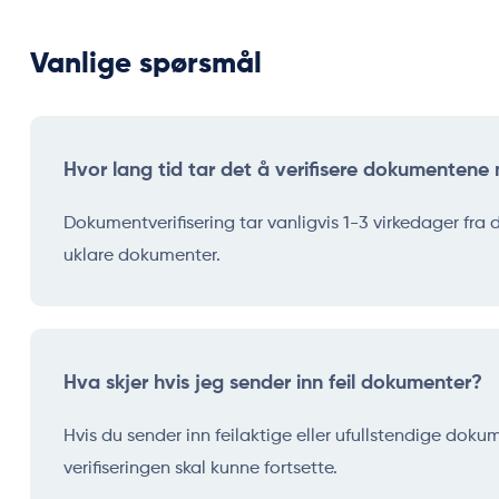
Vanlige spørsmål
Hvor lang tid tar det å verifisere dokumentene
Dokumentverifisering tar vanligvis 1-3 virkedager fra 
uklare dokumenter.
Hva skjer hvis jeg sender inn feil dokumenter?
Hvis du sender inn feilaktige eller ufullstendige doku
verifiseringen skal kunne fortsette.