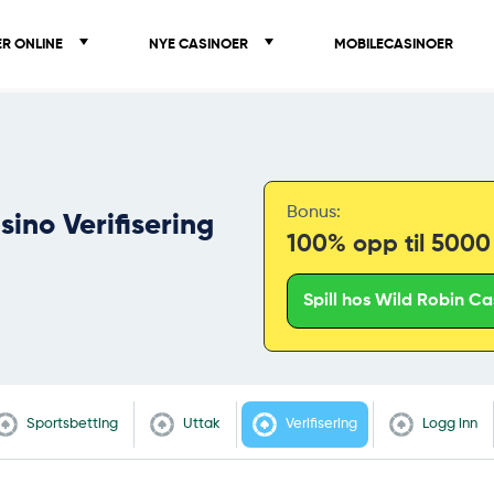
R ONLINE
NYE CASINOER
MOBILECASINOER
Bonus:
ino Verifisering
100% opp til 5000
Spill hos Wild Robin Ca
Sportsbetting
Uttak
Verifisering
Logg inn