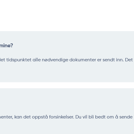
 mine?
det tidspunktet alle nødvendige dokumenter er sendt inn. Det ka
menter, kan det oppstå forsinkelser. Du vil bli bedt om å sende