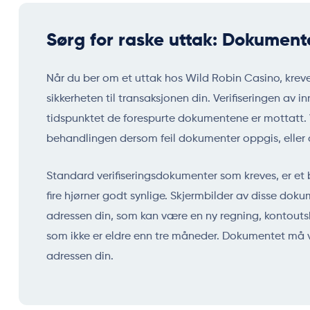
Sørg for raske uttak: Dokumen
Når du ber om et uttak hos Wild Robin Casino, kreve
sikkerheten til transaksjonen din. Verifiseringen av 
tidspunktet de forespurte dokumentene er mottatt.
behandlingen dersom feil dokumenter oppgis, eller de
Standard verifiseringsdokumenter som kreves, er et bi
fire hjørner godt synlige. Skjermbilder av disse dok
adressen din, som kan være en ny regning, kontoutsk
som ikke er eldre enn tre måneder. Dokumentet må væ
adressen din.