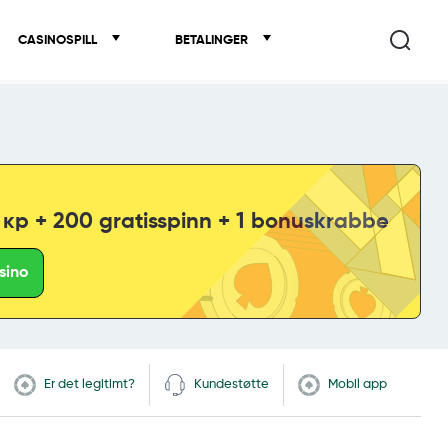
CASINOSPILL
BETALINGER
 кр + 200 gratisspinn + 1 bonuskrabbe
sino
Er det legitimt?
Kundestøtte
Mobil app