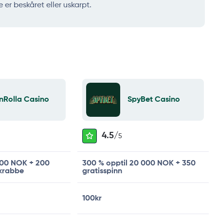
e er beskåret eller uskarpt.
nRolla Casino
SpyBet Casino
4.5/
5
000 NOK + 200
300 % opptil 20 000 NOK + 350
skrabbe
gratisspinn
100kr