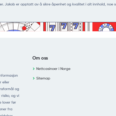
 Jakob er opptatt av å sikre åpenhet og kvalitet i alt innhold, noe so
Om oss
Nettcasinoer i Norge
informasjon
Sitemap
 eller
onsformål og
isiko, og vi
e lover før
oner fra
eldelser