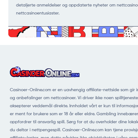
detaljerte anmeldelser og oppdaterte nyheter om nettcasinoer.
nettcasinoentusiaster.
Casinoer-Online.com er en uavhengig affiliate-nettside som gir 
og anbefalinger om nettcasinoer. Vi driver ikke noen spilltjenester
aksepterer veddemål direkte. Innholdet vårt er kun til informasj
er ment for brukere som er 18 år eller eldre. Gambling innebærer r
oppfordrer til ansvarlig spill. Sørg for at du overholder dine lokal
du deltar i nettpengespill. Casinoer-Online.com kan tjene provisj
affiliate-lenker, men dette påvirker ikke objektiviteten i våre anm