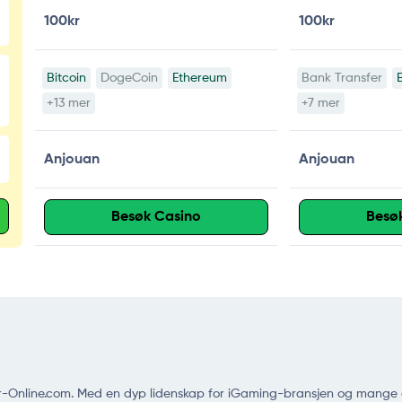
100kr
100kr
Bitcoin
DogeCoin
Ethereum
Bank Transfer
+13 mer
+7 mer
Anjouan
Anjouan
Besøk Casino
Besø
Online.com. Med en dyp lidenskap for iGaming-bransjen og mange års e