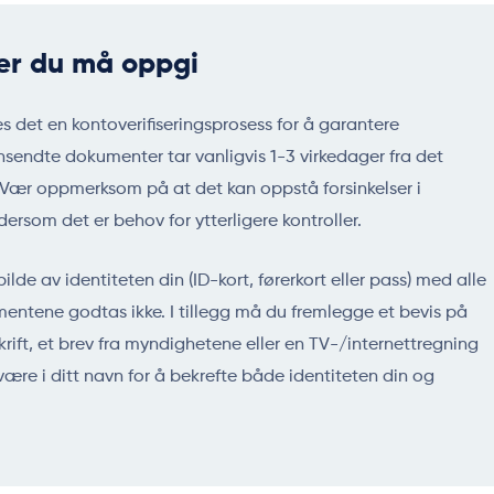
ter du må oppgi
s det en kontoverifiseringsprosess for å garantere
innsendte dokumenter tar vanligvis 1-3 virkedager fra det
 Vær oppmerksom på at det kan oppstå forsinkelser i
rsom det er behov for ytterligere kontroller.
lde av identiteten din (ID-kort, førerkort eller pass) med alle
umentene godtas ikke. I tillegg må du fremlegge et bevis på
rift, et brev fra myndighetene eller en TV-/internettregning
re i ditt navn for å bekrefte både identiteten din og