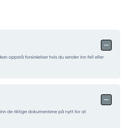
n oppstå forsinkelser hvis du sender inn feil eller
 inn de riktige dokumentene på nytt for at