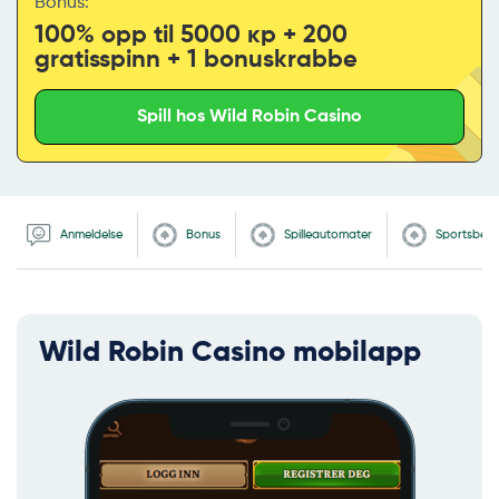
Bonus:
100% opp til 5000 кр + 200
gratisspinn + 1 bonuskrabbe
Spill hos Wild Robin Casino
Anmeldelse
Bonus
Spilleautomater
Sportsbett
Wild Robin Casino mobilapp