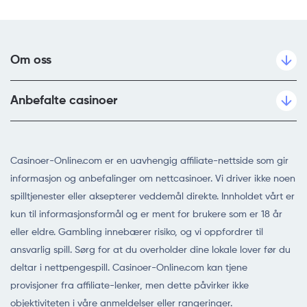
Om oss
Anbefalte casinoer
Casinoer-Online.com er en uavhengig affiliate-nettside som gir
informasjon og anbefalinger om nettcasinoer. Vi driver ikke noen
spilltjenester eller aksepterer veddemål direkte. Innholdet vårt er
kun til informasjonsformål og er ment for brukere som er 18 år
eller eldre. Gambling innebærer risiko, og vi oppfordrer til
ansvarlig spill. Sørg for at du overholder dine lokale lover før du
deltar i nettpengespill. Casinoer-Online.com kan tjene
provisjoner fra affiliate-lenker, men dette påvirker ikke
objektiviteten i våre anmeldelser eller rangeringer.