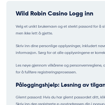
Wild Robin Casino Logg inn
Velg et unikt brukernavn og et sterkt passord for å s
men ikke lett å gjette.
Skriv inn dine personlige opplysninger, inkludert n
informasjon. Sørg for at alle opplysningene er korre
Les nøye gjennom vilkårene og personvernreglene, og
for å fullføre registreringsprosessen.
Påloggingshjelp: Løsning av tilg
Glemt passord: Hvis du har glemt passordet ditt, k
Skriv inn den registrerte e-postadressen din i popu