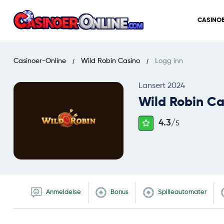
CASINOE
Casinoer-Online
Wild Robin Casino
Logg inn
Lansert 2024
Wild Robin Ca
4.3/
5
Anmeldelse
Bonus
Spilleautomater