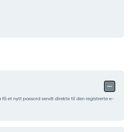
å et nytt passord sendt direkte til den registrerte e-