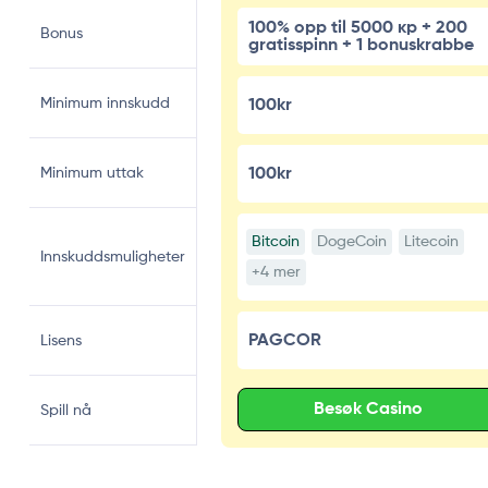
100% opp til 5000 кр + 200
Bonus
gratisspinn + 1 bonuskrabbe
Minimum innskudd
100kr
Minimum uttak
100kr
Bitcoin
DogeCoin
Litecoin
Innskuddsmuligheter
+4 mer
PAGCOR
Lisens
Besøk Casino
Spill nå