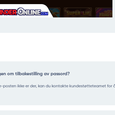
en om tilbakestilling av passord?
posten ikke er der, kan du kontakte kundestøtteteamet for å f