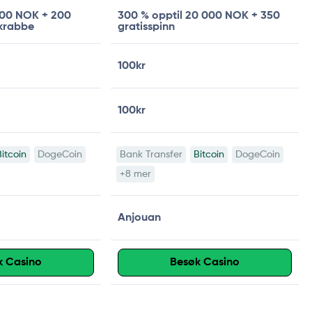
000 NOK + 200
300 % opptil 20 000 NOK + 350
skrabbe
gratisspinn
100kr
100kr
Bitcoin
DogeCoin
Bank Transfer
Bitcoin
DogeCoin
+8 mer
Anjouan
k Casino
Besøk Casino