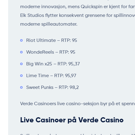
moderne innovasjon, mens Quickspin er kjent for fant
Elk Studios flytter konsekvent grensene for spillinn
moderne spilleautomater.
Riot Ultimate – RTP: 95
WondeReels – RTP: 95
Big Win x25 – RTP: 95,37
Lime Time – RTP: 95,97
Sweet Punks – RTP: 98,2
Verde Casinoers live casino-seksjon byr på et spenne
Live Casinoer på Verde Casino