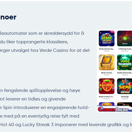
inoer
illeautomater som er skreddersydd for å
 du liker topprangerte klassikere,
sørger utvalget hos Verde Casino for at det
sin fengslende spillopplevelse og høye
ot leverer en tidløs og givende
e Spin introduserer en engasjerende hold-
ne med på en eventyrlig reise fylt med
ot 40 og Lucky Streak 3 imponerer med levende grafikk og luk