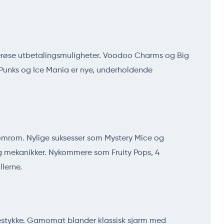
nerøse utbetalingsmuligheter. Voodoo Charms og Big
 Punks og Ice Mania er nye, underholdende
lomrom. Nylige suksesser som Mystery Mice og
 og mekanikker. Nykommere som Fruity Pops, 4
lerne.
destykke. Gamomat blander klassisk sjarm med