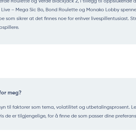
erde Roulette og Verde Blackjack 2, i tillegg til oppslukende 
lbyr Live – Mega Sic Bo, Bond Roulette og Monako Lobby spenn
 som sikrer at det finnes noe for enhver livespillentusiast. S
spillere.
 for meg?
 til faktorer som tema, volatilitet og utbetalingsprosent. Les
 de er tilgjengelige, for å finne de som passer dine preferanse