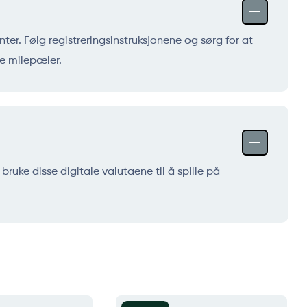
er. Følg registreringsinstruksjonene og sørg for at
se milepæler.
bruke disse digitale valutaene til å spille på