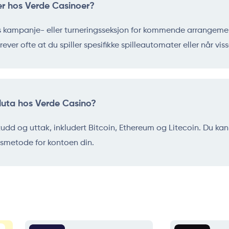
er hos Verde Casinoer?
ts kampanje- eller turneringsseksjon for kommende arrangement
ver ofte at du spiller spesifikke spilleautomater eller når vis
aluta hos Verde Casino?
kudd og uttak, inkludert Bitcoin, Ethereum og Litecoin. Du kan 
smetode for kontoen din.