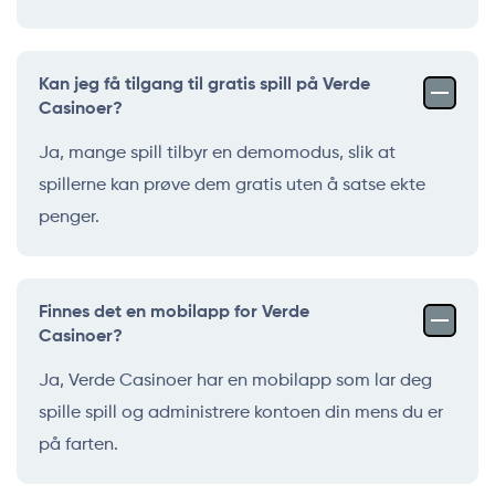
Kan jeg få tilgang til gratis spill på Verde
Casinoer?
Ja, mange spill tilbyr en demomodus, slik at
spillerne kan prøve dem gratis uten å satse ekte
penger.
Finnes det en mobilapp for Verde
Casinoer?
Ja, Verde Casinoer har en mobilapp som lar deg
spille spill og administrere kontoen din mens du er
på farten.