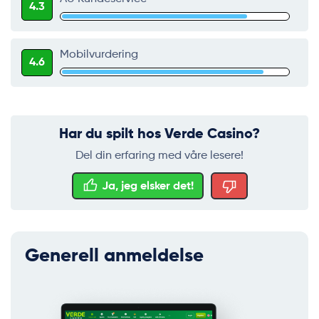
4.3
Mobilvurdering
4.6
Har du spilt hos Verde Casino?
Del din erfaring med våre lesere!
Ja, jeg elsker det!
Generell anmeldelse