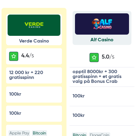
Alf Casino
Verde Casino
4.4/
5
5.0/
5
opptil 8000kr + 300
12 000 kr + 220
gratisspinn + et gratis
gratisspinn
valg på Bonus Crab
100kr
100kr
100kr
100kr
Apple Pay
Bitcoin
Bitcoin
DogeCoin