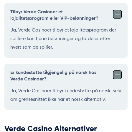
Tilbyr Verde Casinoer et
lojalitetsprogram eller VIP-belønninger?
Ja, Verde Casinoer tilbyr et lojalitetsprogram der
spillere kan tjene belønninger og fordeler etter
hvert som de spiller.
Er kundestøtte tilgjengelig på norsk hos
Verde Casinoer?
Ja, Verde Casinoer tilbyr kundestøtte på norsk, selv
om grensesnittet ikke har et norsk alternativ.
Verde Casino Alternativer