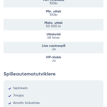
Min. innskudd
100kr
Min. uttak
100kr
Maks. uttak
50 000 kr
Uttakstid
48 timer
Live casinospill
Ja
VIP-klubb
Ja
Spilleautomatutviklere
1spin4win
7mojos
Amatic Industries