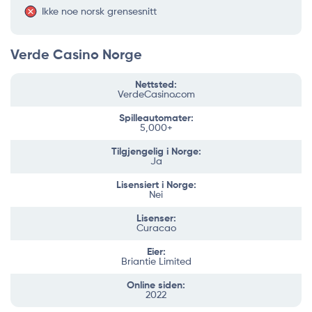
Ikke noe norsk grensesnitt
Verde Casino Norge
Nettsted:
VerdeCasino.com
Spilleautomater:
5,000+
Tilgjengelig i Norge:
Ja
Lisensiert i Norge:
Nei
Lisenser:
Curacao
Eier:
Briantie Limited
Online siden:
2022