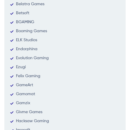
Belatra Games
Betsoft
BGAMING
Booming Games
ELK Studios
Endorphina
Evolution Gaming
Ezugi
Felix Gaming
GameArt
Gamomat
Gamzix
Givme Games
Hacksaw Gaming